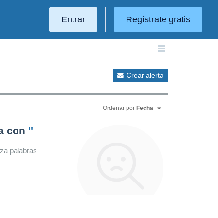
Entrar
Regístrate gratis
Crear alerta
Ordenar por
Fecha
da con
''
iza palabras