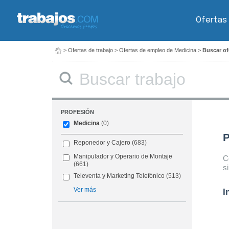
Ofertas
>
Ofertas de trabajo
>
Ofertas de empleo de Medicina
>
Buscar of
Buscar
PROFESIÓN
Medicina
(0)
P
Reponedor y Cajero
(683)
Manipulador y Operario de Montaje
C
(661)
s
Televenta y Marketing Telefónico
(513)
Ver más
I