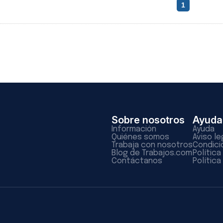
1
Sobre nosotros
Ayuda
Información
Ayuda
Quiénes somos
Aviso le
Trabaja con nosotros
Condici
Blog de Trabajos.com
Polític
Contáctanos
Política