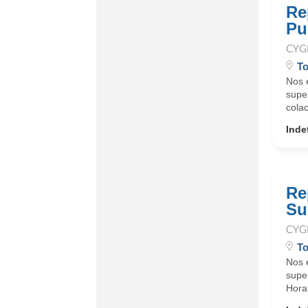
Re
Pu
CYG
To
Nos 
supe
cola
Inde
Re
Su
CYG
To
Nos 
supe
Horar