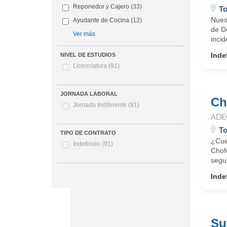
Reponedor y Cajero
(33)
To
Nuest
Ayudante de Cocina
(12)
de De
Ver más
incid
Inde
NIVEL DE ESTUDIOS
Licenciatura
(91)
JORNADA LABORAL
Ch
Jornada Indiferente
(91)
ADE
To
TIPO DE CONTRATO
¿Cue
Indefinido
(91)
Chof
segur
Inde
Su