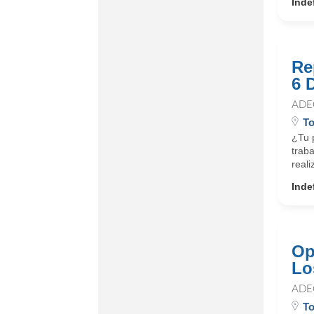
Inde
Re
6 
ADE
To
¿Tu 
traba
reali
Inde
Op
Lo
ADE
To