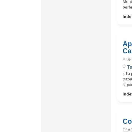
Montt
perf
Inde
Ap
Ca
ADE
To
¿Tu 
traba
sigui
Inde
Co
ESA