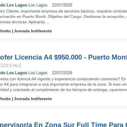
do Los Lagos
Los Lagos
22/07/2026
ro Cliente, importante empresa de servicios básicos, requiere contrat
rivación en Puerto Montt. Objetivo del Cargo: Gestionar la recepción, 
encias técnicas. Aplicarás ...
finido
Jornada Indiferente
ofer Licencia A4 $950.000 - Puerto Mont
CCO CHILE
do Los Lagos
Los Lagos
22/07/2026
ntas con licencia A4 vigente y experiencia conduciendo camiones? E
er A4 para integrarse a una importante empresa de la zona. Si eres u
idad y orientada al cumplimiento de los tiempos de entrega, ¡queremos
finido
Jornada Indiferente
pervisor/a En Zona Sur Full Time Para 