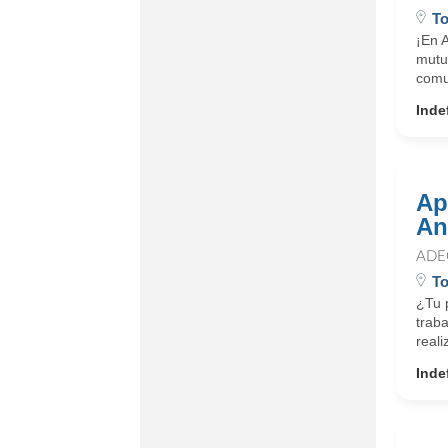
To
¡En 
mutua
comu
Inde
Ap
An
ADE
To
¿Tu 
traba
reali
Inde