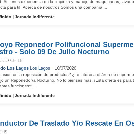
. Si tienes experiencia en la limpieza y manejo de maquinarias, lavad
ecta para ti!· Acerca de nosotros Somos una compañía ...
finido
Jornada Indiferente
oyo Reponedor Polifuncional Superme
stro - Solo 09 De Julio Nocturno
CCO CHILE
do Los Lagos
Los Lagos
10/07/2026
pasión es la reposición de productos? ¿Te interesa el área de super
jo un Reponedor/a Nocturno. No lo pienses más, ¡Esta oferta es para t
entes funciones:• ...
finido
Jornada Indiferente
nductor De Traslado Y/o Rescate En O
CHS