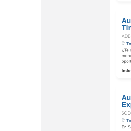
Au
Ti
ADE
To
¿Te m
merc
opor
Inde
Au
Ex
SOD
To
En S