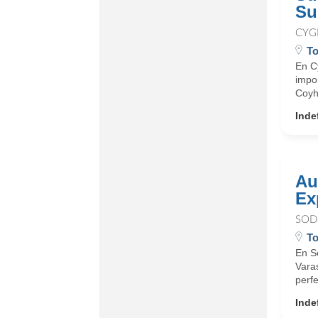
Su
CYG
To
En C
impor
Coyh
Inde
Au
Ex
SOD
To
En S
Varas
perf
Inde