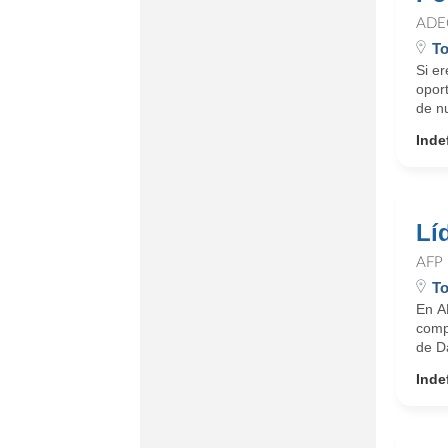
ADE
To
Si e
oport
de n
Inde
Lí
AFP
To
En AF
comp
de Da
Inde