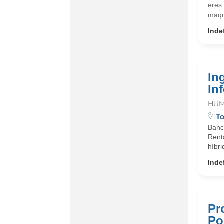
eres 
maqu
Inde
In
In
HUM
To
Banc
Renta
híbri
Inde
Pr
Po