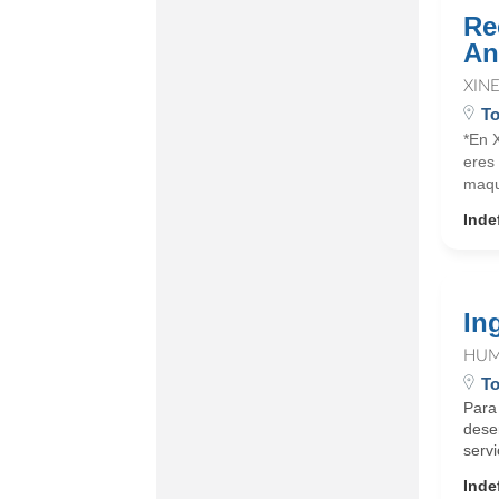
Re
An
XIN
To
*En X
eres 
maqu
Inde
In
HUM
To
Para
desem
servi
Inde