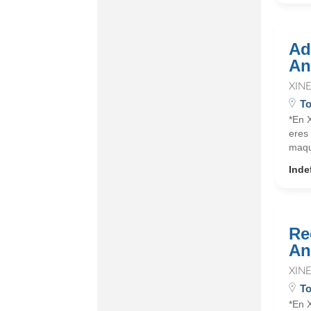
Ad
An
XIN
To
*En X
eres 
maqu
Inde
Re
An
XIN
To
*En X