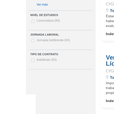
CYG
Ver más
To
NIVEL DE ESTUDIOS
Esta
haber
Licenciatura
(93)
evalu
Inde
JORNADA LABORAL
Jornada Indiferente
(93)
TIPO DE CONTRATO
Ve
Indefinido
(93)
Lí
CYG
To
Impo
traba
propi
Inde