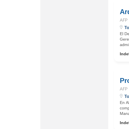
Ar
AFP
To
El De
Gere
admi
Inde
Pr
AFP
To
En AF
comp
Manag
Inde