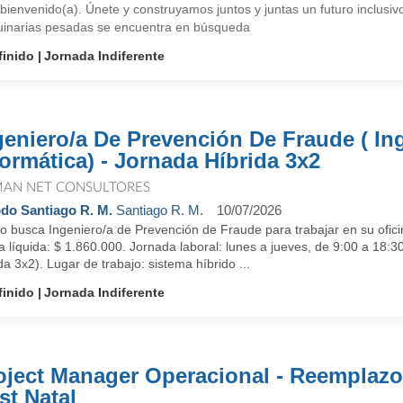
bienvenido(a). Únete y construyamos juntos y juntas un futuro inclusi
inarias pesadas se encuentra en búsqueda
finido
Jornada Indiferente
geniero/a De Prevención De Fraude ( In
formática) - Jornada Híbrida 3x2
AN NET CONSULTORES
do Santiago R. M.
Santiago R. M.
10/07/2026
o busca Ingeniero/a de Prevención de Fraude para trabajar en su ofic
 líquida: $ 1.860.000. Jornada laboral: lunes a jueves, de 9:00 a 18:3
da 3x2). Lugar de trabajo: sistema híbrido ...
finido
Jornada Indiferente
oject Manager Operacional - Reemplazo
st Natal