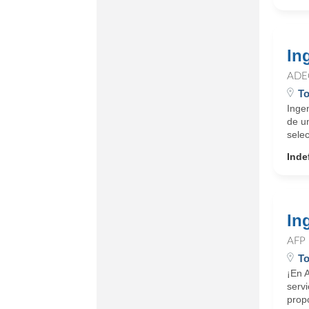
In
ADE
To
Inge
de u
sele
Inde
In
AFP
To
¡En 
servi
propó