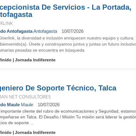
cepcionista De Servicios - La Portada,
tofagasta
ERLINK
do Antofagasta
Antofagasta
10/07/2026
inerlink, la diversidad e inclusión enriquecen nuestro equipo y cultur
bienvenido(a). Únete y construyamos juntos y juntas un futuro inclusi
inarias pesadas se encuentra en búsqueda
finido
Jornada Indiferente
geniero De Soporte Técnico, Talca
AN NET CONSULTORES
do Maule
Maule
10/07/2026
 importante cliente del rubro de ecomunicaciones y Seguridad, estam
peñarse en Talca. El Desafío / Misión Tu misión será liderar la gestió
cios de soporte ...
finido
Jornada Indiferente