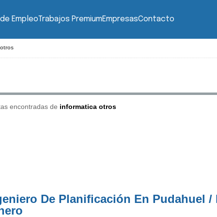
 de Empleo
Trabajos Premium
Empresas
Contacto
 otros
tas encontradas de
informatica otros
geniero De Planificación En Pudahuel /
nero