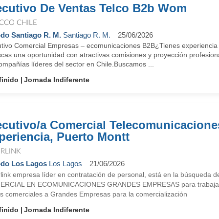
ecutivo De Ventas Telco B2b Wom
CCO CHILE
do Santiago R. M.
Santiago R. M.
25/06/2026
utivo Comercial Empresas – ecomunicaciones B2B¿Tienes experiencia 
cas una oportunidad con atractivas comisiones y proyección profesiona
ompañías líderes del sector en Chile.Buscamos ...
finido
Jornada Indiferente
ecutivo/a Comercial Telecomunicacione
periencia, Puerto Montt
ERLINK
do Los Lagos
Los Lagos
21/06/2026
rlink empresa líder en contratación de personal, está en la búsqueda 
RCIAL EN ECOMUNICACIONES GRANDES EMPRESAS para trabajar en P
tas comerciales a Grandes Empresas para la comercialización
finido
Jornada Indiferente