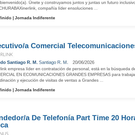
bienvenido(a). Únete y construyamos juntos y juntas un futuro inclusi
HURABAXinerlink, compañía líder ensoluciones ...
finido
Jornada Indiferente
ecutivo/a Comercial Telecomunicacione
ERLINK
do Santiago R. M.
Santiago R. M.
20/06/2026
rlink empresa líder en contratación de personal, está en la búsqueda 
RCIAL EN ECOMUNICACIONES GRANDES EMPRESAS para trabajar en 
inación y ejecución de visitas de ventas a Grandes ...
finido
Jornada Indiferente
ndedor/a De Telefonía Part Time 20 Hor
lca
NUS