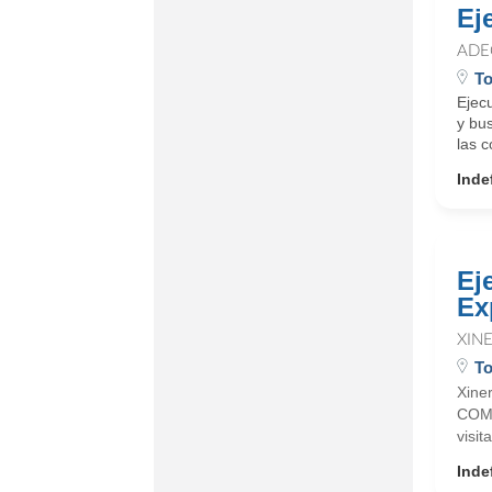
Ej
ADE
To
Ejec
y bus
las c
Inde
Ej
Ex
XIN
To
Xine
COME
visi
Inde