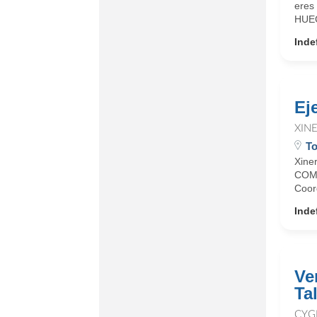
eres 
HUEC
Inde
Ej
XIN
To
Xine
COME
Coord
Inde
Ve
Ta
CYG