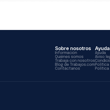
Sobre nosotros
Ayuda
Información
Ayuda
Quiénes somos
Aviso le
Trabaja con nosotros
Condici
Blog de Trabajos.com
Polític
Contáctanos
Política