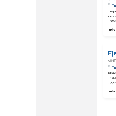
To
Empr
servi
Esta
Inde
Ej
XIN
To
Xine
COME
Coord
Inde