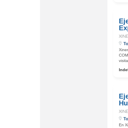
Ej
Ex
XIN
To
Xine
COME
visit
Inde
Ej
Hu
XIN
To
En Xi