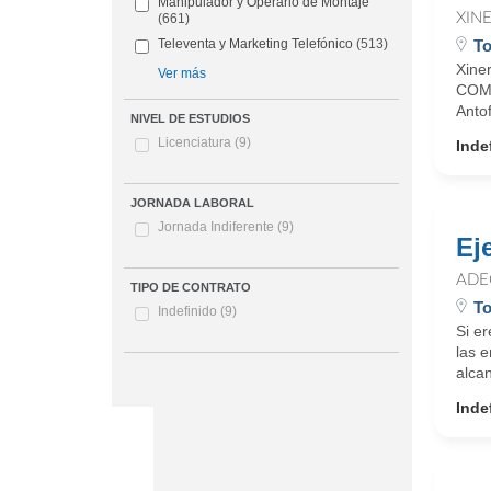
Manipulador y Operario de Montaje
XIN
(661)
To
Televenta y Marketing Telefónico
(513)
Xine
Ver más
COME
Antof
NIVEL DE ESTUDIOS
Licenciatura
(9)
Inde
JORNADA LABORAL
Jornada Indiferente
(9)
Ej
ADE
TIPO DE CONTRATO
To
Indefinido
(9)
Si e
las 
alcan
Inde