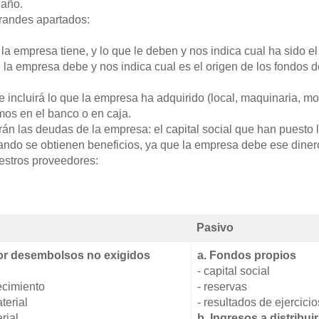
 año.
randes apartados:
la empresa tiene, y lo que le deben y nos indica cual ha sido e
 la empresa debe y nos indica cual es el origen de los fondos 
e incluirá lo que la empresa ha adquirido (local, maquinaria, mob
mos en el banco o en caja.
rán las deudas de la empresa: el capital social que han puesto 
ndo se obtienen beneficios, ya que la empresa debe ese dinero 
stros proveedores:
Pasivo
por desembolsos no exigidos
a. Fondos propios
- capital social
ecimiento
- reservas
terial
- resultados de ejercicio
rial
b. Ingresos a distribui