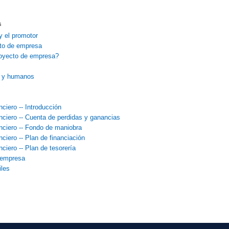
s
y el promotor
to de empresa
royecto de empresa?
s y humanos
ciero -- Introducción
nciero -- Cuenta de perdidas y ganancias
nciero -- Fondo de maniobra
ciero -- Plan de financiación
ciero -- Plan de tesorería
 empresa
iles