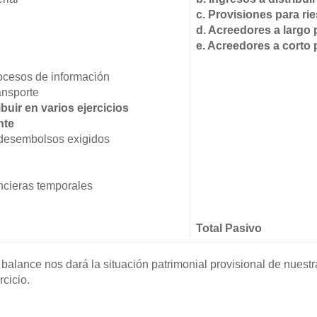
c. Provisiones para ri
d. Acreedores a largo 
e. Acreedores a corto 
rocesos de información
ansporte
ibuir en varios ejercicios
nte
r desembolsos exigidos
ancieras temporales
Total Pasivo
 balance nos dará la situación patrimonial provisional de nues
rcicio.