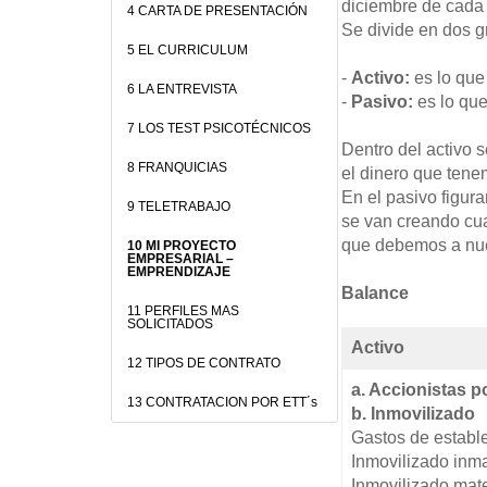
diciembre de cada
4 CARTA DE PRESENTACIÓN
Se divide en dos g
5 EL CURRICULUM
-
Activo:
es lo que 
6 LA ENTREVISTA
-
Pasivo:
es lo que
7 LOS TEST PSICOTÉCNICOS
Dentro del activo s
8 FRANQUICIAS
el dinero que tene
En el pasivo figura
9 TELETRABAJO
se van creando cua
que debemos a nue
10 MI PROYECTO
EMPRESARIAL –
EMPRENDIZAJE
Balance
11 PERFILES MAS
SOLICITADOS
Activo
12 TIPOS DE CONTRATO
a. Accionistas 
13 CONTRATACION POR ETT´s
b. Inmovilizado
Gastos de establ
Inmovilizado inma
Inmovilizado mate