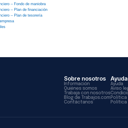
nciero -- Fondo de maniobra
ciero -- Plan de financiación
ciero -- Plan de tesorería
 empresa
iles
Sobre nosotros
Ayuda
Información
Ayuda
Quiénes somos
Aviso le
Trabaja con nosotros
Condici
Blog de Trabajos.com
Polític
Contáctanos
Política