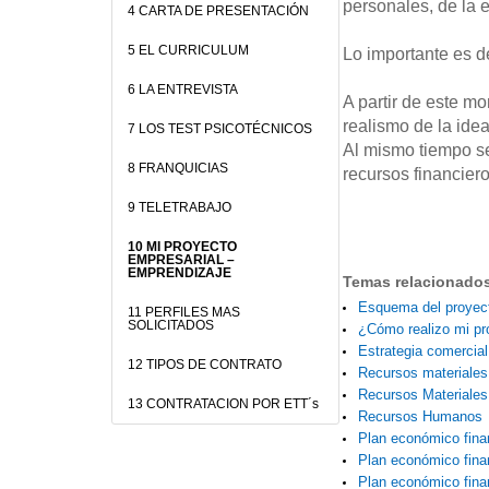
personales, de la 
4 CARTA DE PRESENTACIÓN
5 EL CURRICULUM
Lo importante es d
6 LA ENTREVISTA
A partir de este m
realismo de la ide
7 LOS TEST PSICOTÉCNICOS
Al mismo tiempo se 
8 FRANQUICIAS
recursos financier
9 TELETRABAJO
10 MI PROYECTO
EMPRESARIAL –
EMPRENDIZAJE
Temas relacionado
Esquema del proyec
11 PERFILES MAS
SOLICITADOS
¿Cómo realizo mi p
Estrategia comercial
12 TIPOS DE CONTRATO
Recursos materiale
Recursos Materiales
13 CONTRATACION POR ETT´s
Recursos Humanos
Plan económico finan
Plan económico fina
Plan económico finan