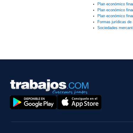
Plan económico fina
Plan económico finan
Plan económico finan
Formas jurídicas de
Sociedades mercant