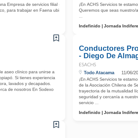
Empresa de servicios filial de la Asociación Chilena de Seguridad (A
¡En ACHS Servicios te estamos
o, para trabajar en Faena ubicada en
Queremos que seas nuestro/a 
...
Indefinido
Jornada Indifer
d
Conductores Pro
- Diego De Alma
ESACHS
e aseo clínico para unirse a
Todo Atacama
11/06/2
piapó. Si tienes experiencia
¡En ACHS Servicios te estamo
dora, lavados y decapados.
de la Asociación Chilena de S
Acerca de nosotros En Sodexo
trayectoria de la mutualidad l
seguridad y cercanía a nuest
servicio ...
Indefinido
Jornada Indifer