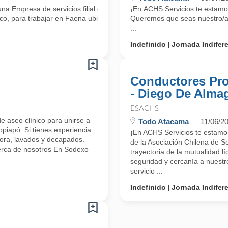
Empresa de servicios filial de la Asociación Chilena de Seguridad (A
¡En ACHS Servicios te estamos
o, para trabajar en Faena ubicada en
Queremos que seas nuestro/a 
...
Indefinido
Jornada Indifer
d
Conductores Pro
- Diego De Alma
ESACHS
e aseo clínico para unirse a
Todo Atacama
11/06/2
piapó. Si tienes experiencia
¡En ACHS Servicios te estamo
dora, lavados y decapados.
de la Asociación Chilena de S
Acerca de nosotros En Sodexo
trayectoria de la mutualidad l
seguridad y cercanía a nuest
servicio ...
Indefinido
Jornada Indifer