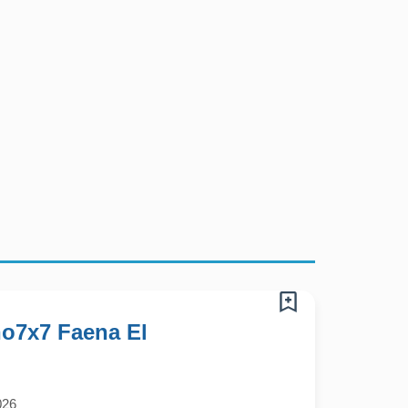
ón es entregar confianza, seguridad y cercanía a nuestros colaborador
o7x7 Faena El
026