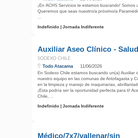
¡En ACHS Servicios te estamos buscando! Somos una 
Queremos que seas nuestro/a próximo/a Paramédic
...
Indefinido
Jornada Indiferente
Auxiliar Aseo Clínico - Salu
SODEXO CHILE
Todo Atacama
11/06/2026
En Sodexo Chile estamos buscando un(a) Auxiliar d
nuestro equipo en las comunas de Antofagasta y Co
en la limpieza y manejo de maquinarias, abrillanta
¡Esta podría ser la oportunidad perfecta para ti! 
Chile, ...
Indefinido
Jornada Indiferente
Médico/7x7/vallenar/sin