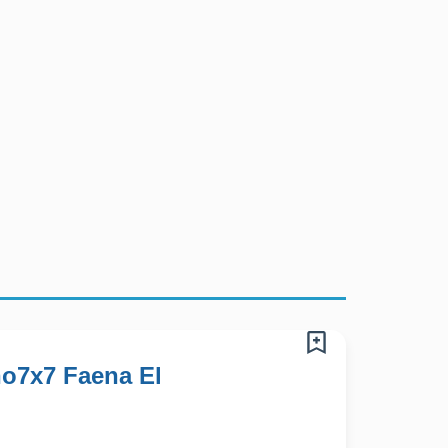
ón es entregar confianza, seguridad y cercanía a nuestros colaborador
o7x7 Faena El