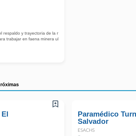
respaldo y trayectoria de la mutualidad líder en Chile. Nuestra misi
a trabajar en faena minera ubicada en la Región de Atacama,
próximas
 El
Paramédico Turn
Salvador
ESACHS