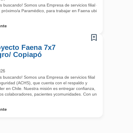
CHS), que cuenta con el respaldo y trayectoria de la mutualidad líder
 buscando! Somos una Empresa de servicios filial de la Asociación Chi
próximo/a Paramédico, para trabajar en Faena ubicada en
ente
yecto Faena 7x7
gro/ Copiapó
026
s buscando! Somos una Empresa de servicios filial
eguridad (ACHS), que cuenta con el respaldo y
íder en Chile. Nuestra misión es entregar confianza,
ros colaboradores, pacientes ycomunidades. Con un
ente