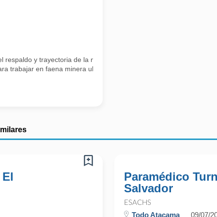
respaldo y trayectoria de la mutualidad líder en Chile. Nuestra misi
a trabajar en faena minera ubicada en la Región de Atacama,
imilares
 El
Paramédico Turn
Salvador
ESACHS
Todo Atacama
09/07/2