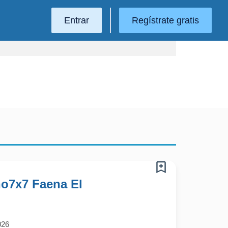
Entrar
Regístrate gratis
o7x7 Faena El
026