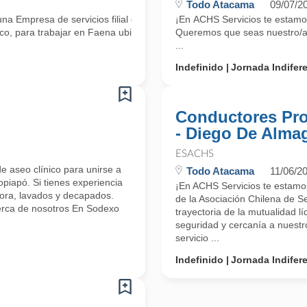
Todo Atacama
09/07/2
Empresa de servicios filial de la Asociación Chilena de Seguridad (A
¡En ACHS Servicios te estamos
o, para trabajar en Faena ubicada en
Queremos que seas nuestro/a 
...
Indefinido
Jornada Indifer
d
Conductores Pro
- Diego De Alma
ESACHS
e aseo clínico para unirse a
Todo Atacama
11/06/2
piapó. Si tienes experiencia
¡En ACHS Servicios te estamo
dora, lavados y decapados.
de la Asociación Chilena de S
Acerca de nosotros En Sodexo
trayectoria de la mutualidad l
seguridad y cercanía a nuest
servicio ...
Indefinido
Jornada Indifer