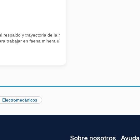
respaldo y trayectoria de la mutualidad líder en Chile. Nuestra misi
a trabajar en faena minera ubicada en la Región de Atacama,
Electromecánicos
Sobre nosotros
Ayuda