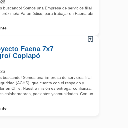
026
CHS), que cuenta con el respaldo y trayectoria de la mutualidad líder
 buscando! Somos una Empresa de servicios filial de la Asociación Chi
próximo/a Paramédico, para trabajar en Faena ubicada en
ente
yecto Faena 7x7
gro/ Copiapó
026
s buscando! Somos una Empresa de servicios filial
eguridad (ACHS), que cuenta con el respaldo y
íder en Chile. Nuestra misión es entregar confianza,
ros colaboradores, pacientes ycomunidades. Con un
ente