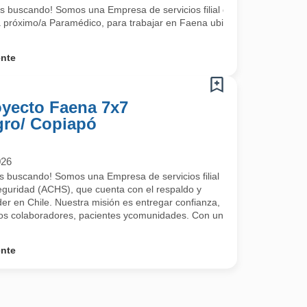
CHS), que cuenta con el respaldo y trayectoria de la mutualidad líder
 buscando! Somos una Empresa de servicios filial de la Asociación Chi
próximo/a Paramédico, para trabajar en Faena ubicada en
ente
yecto Faena 7x7
gro/ Copiapó
026
s buscando! Somos una Empresa de servicios filial
eguridad (ACHS), que cuenta con el respaldo y
íder en Chile. Nuestra misión es entregar confianza,
ros colaboradores, pacientes ycomunidades. Con un
ente