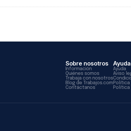
Sobre nosotros
Ayuda
Información
Ayuda
Quiénes somos
Aviso le
Trabaja con nosotros
Condici
Blog de Trabajos.com
Polític
Contáctanos
Política