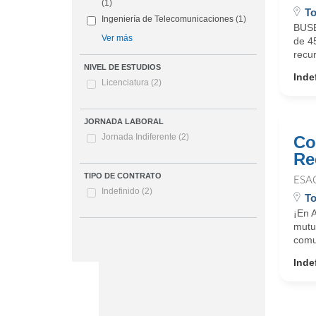
(1)
To
Ingeniería de Telecomunicaciones
(1)
BUSE
Ver más
de 45
recur
NIVEL DE ESTUDIOS
Inde
Licenciatura
(2)
JORNADA LABORAL
Jornada Indiferente
(2)
Co
Re
TIPO DE CONTRATO
ESA
Indefinido
(2)
To
¡En 
mutua
comu
Inde