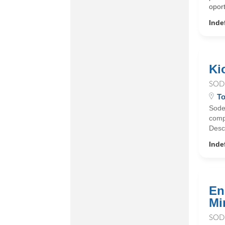
oport
Inde
Ki
SOD
To
Sode
comp
Desc
Inde
En
Mi
SOD