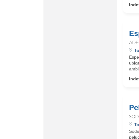
Inde
Es
ADE
To
Espe
ubica
ambie
Inde
Pe
SOD
T
Sode
peluq