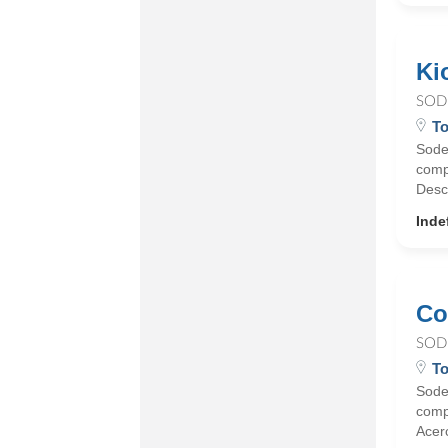
Ki
SOD
To
Sode
comp
Desc
Inde
Co
SOD
To
Sode
compr
Acer