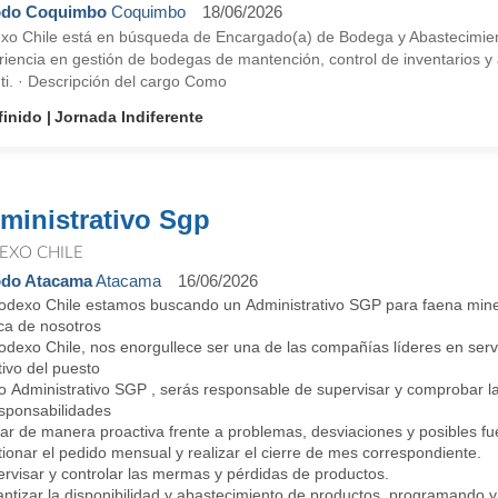
odo Coquimbo
Coquimbo
18/06/2026
xo Chile está en búsqueda de Encargado(a) de Bodega y Abastecimient
riencia en gestión de bodegas de mantención, control de inventarios y
ti. · Descripción del cargo Como
finido
Jornada Indiferente
ministrativo Sgp
EXO CHILE
odo Atacama
Atacama
16/06/2026
dexo Chile estamos buscando un Administrativo SGP para faena minera. 
ca de nosotros
odexo Chile, nos enorgullece ser una de las compañías líderes en serv
ivo del puesto
Administrativo SGP , serás responsable de supervisar y comprobar las 
onsabilidades
r de manera proactiva frente a problemas, desviaciones y posibles fue
onar el pedido mensual y realizar el cierre de mes correspondiente.
rvisar y controlar las mermas y pérdidas de productos.
ntizar la disponibilidad y abastecimiento de productos, programando y