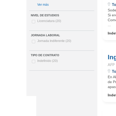
T
Ver más
Sode
Si e
NIVEL DE ESTUDIOS
Como 
Licenciatura
(20)
...
Inde
JORNADA LABORAL
Jornada Indiferente
(20)
In
TIPO DE CONTRATO
Indefinido
(20)
AFP
To
En A
de Pr
apasi
Inde