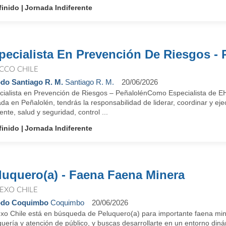
finido
Jornada Indiferente
pecialista En Prevención De Riesgos - 
CCO CHILE
do Santiago R. M.
Santiago R. M.
20/06/2026
cialista en Prevención de Riesgos – PeñalolénComo Especialista de E
da en Peñalolén, tendrás la responsabilidad de liderar, coordinar y ej
nte, salud y seguridad, control ...
finido
Jornada Indiferente
luquero(a) - Faena Faena Minera
EXO CHILE
odo Coquimbo
Coquimbo
20/06/2026
xo Chile está en búsqueda de Peluquero(a) para importante faena miner
uería y atención de público, y buscas desarrollarte en un entorno diná