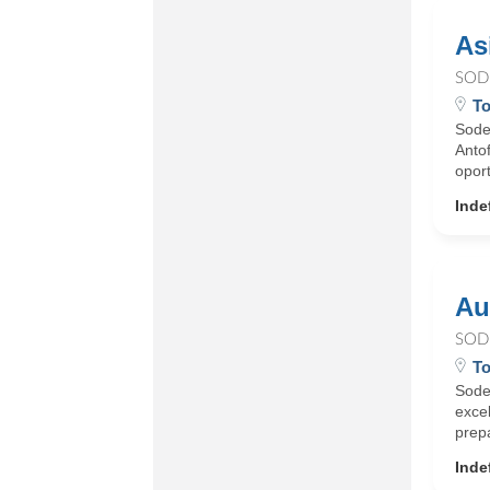
As
SOD
To
Sode
Antof
oport
Inde
Au
SOD
To
Sode
exce
prepa
Inde