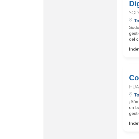
Di
SOD
T
Sode
gesti
del c
Inde
Co
HUA
To
¡Súm
en b
gesti
Inde