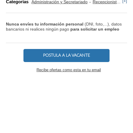
[+]
Categorías
Administración y Secretariado
Recepcionista
Secr
Nunca envíes tu información personal
(DNI, foto,...), datos
bancarios ni realices ningún pago
para solicitar un empleo
POSTULA A LA VACANTE
Recibe ofertas como esta en tu email