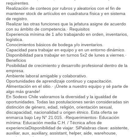
requirentes.
Realización de conteos por rubros y aleatorios con el fin de
mantener stock de artículos en cuadratura física y en sistema
de registro.
Realizar las otras funciones que la jefatura asigne de acuerdo
con su ámbito de competencia.· Requisitos
Experiencia mínima de 1 año trabajando en orden, inventarios,
logística.
Conocimientos básicos de bodega y/o inventarios.
Capacidad para trabajar en equipo y en un entorno dinámico.
Disponibilidad para trabajar en turnos 5x2 de lunes a viernes.·
Beneficios
Posibilidad de crecimiento y desarrollo profesional dentro de la
empresa.
Ambiente laboral amigable y colaborativo.
Oportunidades de aprendizaje continuo y capacitación.
Alimentación en el sitio.· ¡Únete a nuestro equipo y sé parte de
algo más grande!
En Sodexo Chile valoramos la diversidad y la igualdad de
oportunidades. Todas las postulaciones serán consideradas sin
distinción de género, edad, religión, orientación sexual,
discapacidad, nacionalidad u origen étnico. Esta oferta se
enmarca bajo Ley N° 21.015. -Requerimientos- Educación
mínima: Educación media C.H. / Técnica años de
experienciaDisponibilidad de viajar: SiPalabras clave: asistente,
auxiliar, aux, auxiliary, assistant, helper, aide, warehouse,