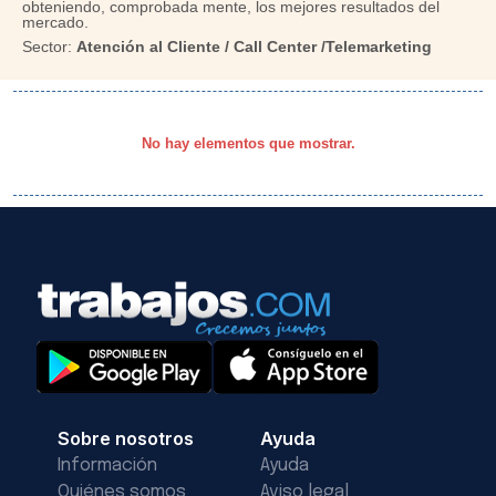
obteniendo, comprobada mente, los mejores resultados del
mercado.
Sector:
Atención al Cliente / Call Center /Telemarketing
No hay elementos que mostrar.
Sobre nosotros
Ayuda
Información
Ayuda
Quiénes somos
Aviso legal