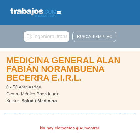
Buscar
MEDICINA GENERAL ALAN
FABIÁN NORAMBUENA
BECERRA E.I.R.L.
0 - 50 empleados
Centro Médico Providencia
Sector:
Salud / Medicina
No hay elementos que mostrar.