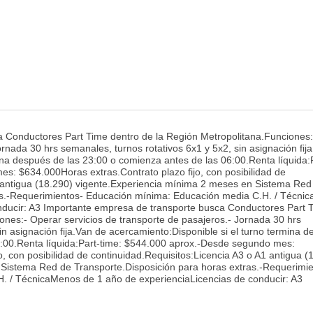
 Conductores Part Time dentro de la Región Metropolitana.Funciones
ornada 30 hrs semanales, turnos rotativos 6x1 y 5x2, sin asignación fij
ina después de las 23:00 o comienza antes de las 06:00.Renta líquida:
s: $634.000Horas extras.Contrato plazo fijo, con posibilidad de
1 antigua (18.290) vigente.Experiencia mínima 2 meses en Sistema Red
ras.-Requerimientos- Educación mínima: Educación media C.H. / Técni
nducir: A3 Importante empresa de transporte busca Conductores Part 
ones:- Operar servicios de transporte de pasajeros.- Jornada 30 hrs
in asignación fija.Van de acercamiento:Disponible si el turno termina 
6:00.Renta líquida:Part-time: $544.000 aprox.-Desde segundo mes:
, con posibilidad de continuidad.Requisitos:Licencia A3 o A1 antigua (
Sistema Red de Transporte.Disposición para horas extras.-Requerimie
. / TécnicaMenos de 1 año de experienciaLicencias de conducir: A3