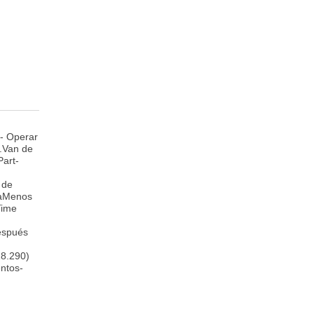
:- Operar
a.Van de
Part-
 de
caMenos
Time
después
18.290)
ntos-