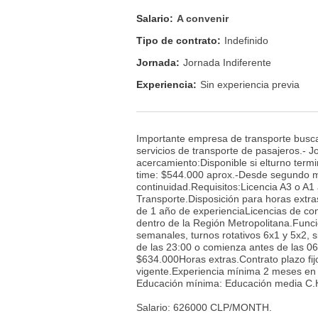
Salario:
A convenir
Tipo de contrato:
Indefinido
Jornada:
Jornada Indiferente
Experiencia:
Sin experiencia previa
Importante empresa de transporte busca
servicios de transporte de pasajeros.- J
acercamiento:Disponible si elturno term
time: $544.000 aprox.-Desde segundo me
continuidad.Requisitos:Licencia A3 o A
Transporte.Disposición para horas ext
de 1 año de experienciaLicencias de co
dentro de la Región Metropolitana.Funci
semanales, turnos rotativos 6x1 y 5x2, s
de las 23:00 o comienza antes de las 0
$634.000Horas extras.Contrato plazo fijo
vigente.Experiencia mínima 2 meses en 
Educación mínima: Educación media C.H
Salario: 626000 CLP/MONTH.