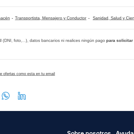
lmacén
Transportista, Mensajero y Conductor
Sanidad, Salud y Cie
l
(DNI, foto,...), datos bancarios ni realices ningún pago
para solicitar
e ofertas como esta en tu email
Sobre nosotros
Ayuda