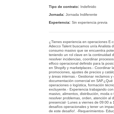
Tipo de contrato:
Indefinido
Jornada:
Jornada Indiferente
Experiencia:
Sin experiencia previa
¿Tienes experiencia en operaciones E-c
Adecco Talent buscamos un/a Analista 
consumo masivo que se encuentra potenc
teniendo un rol clave en la continuidad
resolver incidencias, coordinar procesos
elfoco operacional definido para la pos
en Shopify y marketplaces.- Coordinar la
promociones, ajustes de precios y catál
y áreas internas.- Gestionar reclamos y 
documentación comercial en SAP.¿Qué b
operaciones o logística, formación técni
excluyente.- Experiencia trabajando co
masivo, alimentos, distribución, moda o 
resolver problemas, orden, atención al 
presencial- Lunes a viernes de 09:00 a
desafíos operacionales y tener un impact
de este desafío!. -Requerimientos- Educa