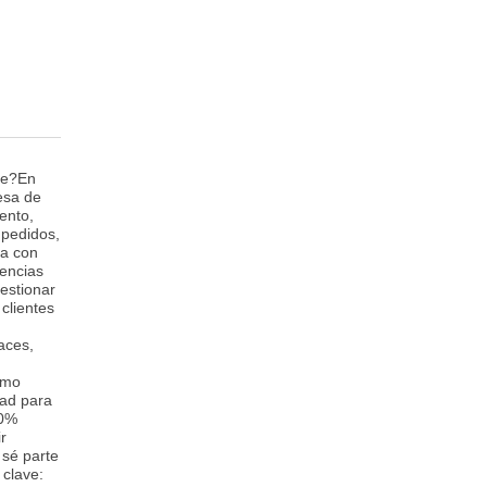
te?En
esa de
ento,
 pedidos,
ea con
dencias
Gestionar
clientes
aces,
umo
dad para
00%
r
 sé parte
 clave: