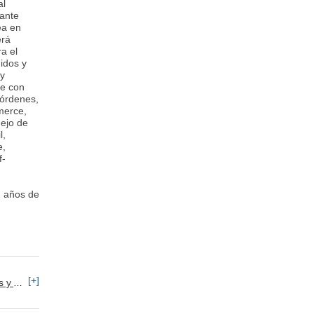
al
ante
ea en
erá
a el
idos y
 y
te con
 órdenes,
merce,
nejo de
l,
e,
f-
2 años de
[+]
namiento
Recursos Humanos: Selección de Personal