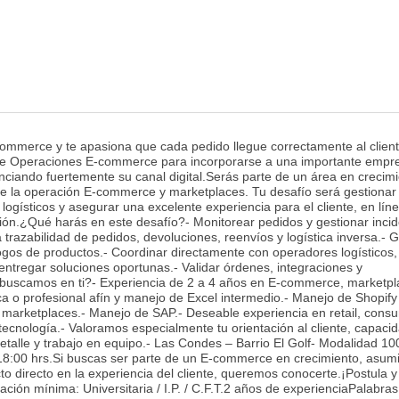
ommerce y te apasiona que cada pedido llegue correctamente al clien
de Operaciones E-commerce para incorporarse a una importante empr
iando fuertemente su canal digital.Serás parte de un área en crecimi
 de la operación E-commerce y marketplaces. Tu desafío será gestionar
 logísticos y asegurar una excelente experiencia para el cliente, en lín
ición.¿Qué harás en este desafío?- Monitorear pedidos y gestionar inci
 trazabilidad de pedidos, devoluciones, reenvíos y logística inversa.- 
ogos de productos.- Coordinar directamente con operadores logísticos, 
entregar soluciones oportunas.- Validar órdenes, integraciones y
uscamos en ti?- Experiencia de 2 a 4 años en E-commerce, marketpl
ca o profesional afín y manejo de Excel intermedio.- Manejo de Shopify
n marketplaces.- Manejo de SAP.- Deseable experiencia en retail, cons
tecnología.- Valoramos especialmente tu orientación al cliente, capaci
detalle y trabajo en equipo.- Las Condes – Barrio El Golf- Modalidad 1
 18:00 hrs.Si buscas ser parte de un E-commerce en crecimiento, asumi
o directo en la experiencia del cliente, queremos conocerte.¡Postula y
ción mínima: Universitaria / I.P. / C.F.T.2 años de experienciaPalabras