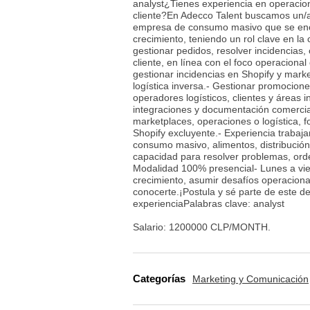
analyst¿Tienes experiencia en operacio
cliente?En Adecco Talent buscamos un/
empresa de consumo masivo que se encue
crecimiento, teniendo un rol clave en l
gestionar pedidos, resolver incidencias,
cliente, en línea con el foco operaciona
gestionar incidencias en Shopify y marke
logística inversa.- Gestionar promocion
operadores logísticos, clientes y áreas 
integraciones y documentación comerci
marketplaces, operaciones o logística, 
Shopify excluyente.- Experiencia trabaj
consumo masivo, alimentos, distribución
capacidad para resolver problemas, orden
Modalidad 100% presencial- Lunes a vie
crecimiento, asumir desafíos operacional
conocerte.¡Postula y sé parte de este de
experienciaPalabras clave: analyst
Salario: 1200000 CLP/MONTH.
Categorías
Marketing y Comunicación