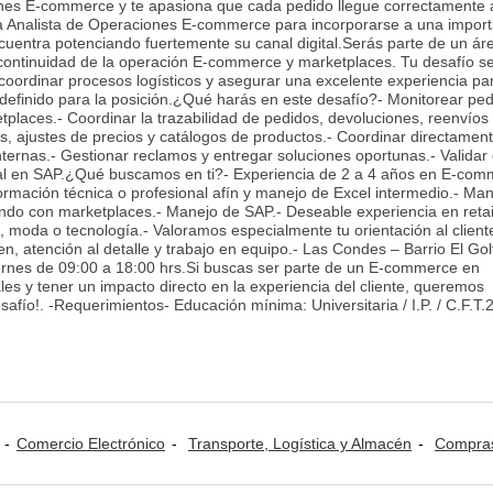
nes E-commerce y te apasiona que cada pedido llegue correctamente 
a Analista de Operaciones E-commerce para incorporarse a una import
ntra potenciando fuertemente su canal digital.Serás parte de un ár
a continuidad de la operación E-commerce y marketplaces. Tu desafío s
 coordinar procesos logísticos y asegurar una excelente experiencia par
l definido para la posición.¿Qué harás en este desafío?- Monitorear ped
tplaces.- Coordinar la trazabilidad de pedidos, devoluciones, reenvíos
es, ajustes de precios y catálogos de productos.- Coordinar directamen
internas.- Gestionar reclamos y entregar soluciones oportunas.- Validar
al en SAP.¿Qué buscamos en ti?- Experiencia de 2 a 4 años en E-com
formación técnica o profesional afín y manejo de Excel intermedio.- Ma
ando con marketplaces.- Manejo de SAP.- Deseable experiencia en retai
, moda o tecnología.- Valoramos especialmente tu orientación al client
, atención al detalle y trabajo en equipo.- Las Condes – Barrio El Gol
rnes de 09:00 a 18:00 hrs.Si buscas ser parte de un E-commerce en
es y tener un impacto directo en la experiencia del cliente, queremos
safío!. -Requerimientos- Educación mínima: Universitaria / I.P. / C.F.T.
Comercio Electrónico
Transporte, Logística y Almacén
Compras y Aprovisio