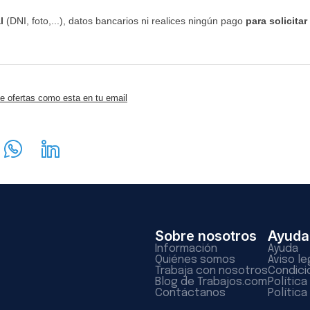
l
(DNI, foto,...), datos bancarios ni realices ningún pago
para solicitar
e ofertas como esta en tu email
Sobre nosotros
Ayuda
Información
Ayuda
Quiénes somos
Aviso le
Trabaja con nosotros
Condici
Blog de Trabajos.com
Polític
Contáctanos
Política