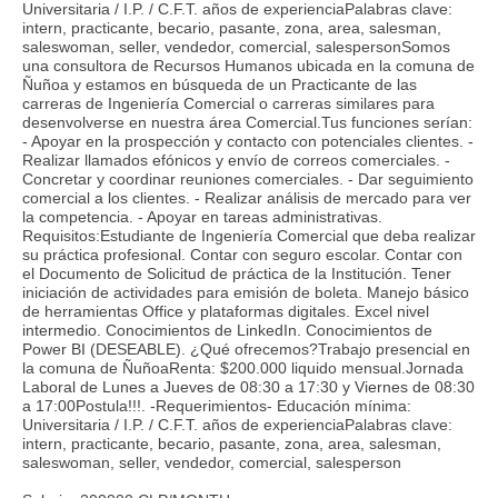
Universitaria / I.P. / C.F.T. años de experienciaPalabras clave:
intern, practicante, becario, pasante, zona, area, salesman,
saleswoman, seller, vendedor, comercial, salespersonSomos
una consultora de Recursos Humanos ubicada en la comuna de
Ñuñoa y estamos en búsqueda de un Practicante de las
carreras de Ingeniería Comercial o carreras similares para
desenvolverse en nuestra área Comercial.Tus funciones serían:
- Apoyar en la prospección y contacto con potenciales clientes. -
Realizar llamados efónicos y envío de correos comerciales. -
Concretar y coordinar reuniones comerciales. - Dar seguimiento
comercial a los clientes. - Realizar análisis de mercado para ver
la competencia. - Apoyar en tareas administrativas.
Requisitos:Estudiante de Ingeniería Comercial que deba realizar
su práctica profesional. Contar con seguro escolar. Contar con
el Documento de Solicitud de práctica de la Institución. Tener
iniciación de actividades para emisión de boleta. Manejo básico
de herramientas Office y plataformas digitales. Excel nivel
intermedio. Conocimientos de LinkedIn. Conocimientos de
Power BI (DESEABLE). ¿Qué ofrecemos?Trabajo presencial en
la comuna de ÑuñoaRenta: $200.000 liquido mensual.Jornada
Laboral de Lunes a Jueves de 08:30 a 17:30 y Viernes de 08:30
a 17:00Postula!!!. -Requerimientos- Educación mínima:
Universitaria / I.P. / C.F.T. años de experienciaPalabras clave:
intern, practicante, becario, pasante, zona, area, salesman,
saleswoman, seller, vendedor, comercial, salesperson