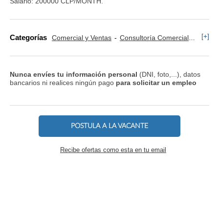
Salario: 200000 CLP/MONTH.
[+]
Categorías
Comercial y Ventas
Consultoría Comercial
Comerc
Nunca envíes tu información personal
(DNI, foto,...), datos
bancarios ni realices ningún pago
para solicitar un empleo
POSTULA A LA VACANTE
Recibe ofertas como esta en tu email