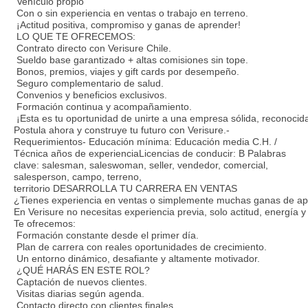
Vehículo propio
Con o sin experiencia en ventas o trabajo en terreno.
¡Actitud positiva, compromiso y ganas de aprender!
LO QUE TE OFRECEMOS:
Contrato directo con Verisure Chile.
Sueldo base garantizado + altas comisiones sin tope.
Bonos, premios, viajes y gift cards por desempeño.
Seguro complementario de salud.
Convenios y beneficios exclusivos.
Formación continua y acompañamiento.
¡Esta es tu oportunidad de unirte a una empresa sólida, reconocid
Postula ahora y construye tu futuro con Verisure.-
Requerimientos- Educación mínima: Educación media C.H. /
Técnica años de experienciaLicencias de conducir: B Palabras
clave: salesman, saleswoman, seller, vendedor, comercial,
salesperson, campo, terreno,
territorio DESARROLLA TU CARRERA EN VENTAS
¿Tienes experiencia en ventas o simplemente muchas ganas de ap
En Verisure no necesitas experiencia previa, solo actitud, energía 
Te ofrecemos:
Formación constante desde el primer día.
Plan de carrera con reales oportunidades de crecimiento.
Un entorno dinámico, desafiante y altamente motivador.
¿QUÉ HARÁS EN ESTE ROL?
Captación de nuevos clientes.
Visitas diarias según agenda.
Contacto directo con clientes finales.