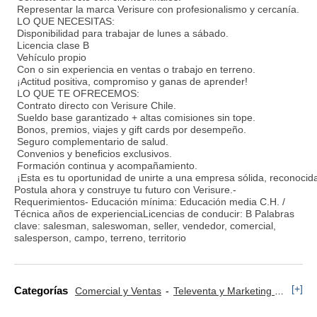
Representar la marca Verisure con profesionalismo y cercanía.
LO QUE NECESITAS:
Disponibilidad para trabajar de lunes a sábado.
Licencia clase B
Vehículo propio
Con o sin experiencia en ventas o trabajo en terreno.
¡Actitud positiva, compromiso y ganas de aprender!
LO QUE TE OFRECEMOS:
Contrato directo con Verisure Chile.
Sueldo base garantizado + altas comisiones sin tope.
Bonos, premios, viajes y gift cards por desempeño.
Seguro complementario de salud.
Convenios y beneficios exclusivos.
Formación continua y acompañamiento.
¡Esta es tu oportunidad de unirte a una empresa sólida, reconocid
Postula ahora y construye tu futuro con Verisure.-
Requerimientos- Educación mínima: Educación media C.H. /
Técnica años de experienciaLicencias de conducir: B Palabras
clave: salesman, saleswoman, seller, vendedor, comercial,
salesperson, campo, terreno, territorio
[+]
Categorías
Comercial y Ventas
Televenta y Marketing Telefónico