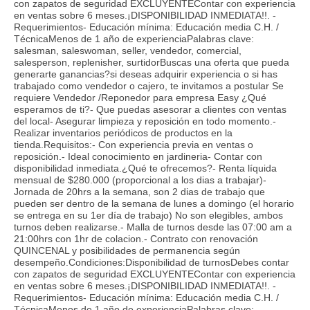
con zapatos de seguridad EXCLUYENTEContar con experiencia
en ventas sobre 6 meses.¡DISPONIBILIDAD INMEDIATA!!. -
Requerimientos- Educación mínima: Educación media C.H. /
TécnicaMenos de 1 año de experienciaPalabras clave:
salesman, saleswoman, seller, vendedor, comercial,
salesperson, replenisher, surtidorBuscas una oferta que pueda
generarte ganancias?si deseas adquirir experiencia o si has
trabajado como vendedor o cajero, te invitamos a postular Se
requiere Vendedor /Reponedor para empresa Easy ¿Qué
esperamos de ti?- Que puedas asesorar a clientes con ventas
del local- Asegurar limpieza y reposición en todo momento.-
Realizar inventarios periódicos de productos en la
tienda.Requisitos:- Con experiencia previa en ventas o
reposición.- Ideal conocimiento en jardineria- Contar con
disponibilidad inmediata.¿Qué te ofrecemos?- Renta líquida
mensual de $280.000 (proporcional a los dias a trabajar)-
Jornada de 20hrs a la semana, son 2 dias de trabajo que
pueden ser dentro de la semana de lunes a domingo (el horario
se entrega en su 1er día de trabajo) No son elegibles, ambos
turnos deben realizarse.- Malla de turnos desde las 07:00 am a
21:00hrs con 1hr de colacion.- Contrato con renovación
QUINCENAL y posibilidades de permanencia según
desempeño.Condiciones:Disponibilidad de turnosDebes contar
con zapatos de seguridad EXCLUYENTEContar con experiencia
en ventas sobre 6 meses.¡DISPONIBILIDAD INMEDIATA!!. -
Requerimientos- Educación mínima: Educación media C.H. /
TécnicaMenos de 1 año de experienciaPalabras clave: