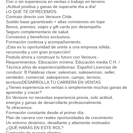
Con o sin experiencia en ventas o trabajo en terreno.
¡Actitud positiva y ganas de superarte día a día!
LO QUE TE OFRECEMOS:
Contrato directo con Verisure Chile.
Sueldo base garantizado + altas comisiones sin tope.
Bonos, premios, viajes y gift cards por desempeño.
Seguro complementario de salud.
Convenios y beneficios exclusivos.
Formación continua y acompañamiento.
¡Esta es tu oportunidad de unirte a una empresa sólida,
reconocida y con gran proyección!
Postula ahora y construye tu futuro con Verisure.-
Requerimientos- Educación mínima: Educación media C.H. /
Técnica años de experienciaIdiomas: Español Licencias de
conducir: B Palabras clave: salesman, saleswoman, seller,
vendedor, comercial, salesperson, campo, terreno,
territorioDESARROLLA TU CARRERA EN VENTAS
¿Tienes experiencia en ventas o simplemente muchas ganas de
aprender y crecer?
En Verisure no necesitas experiencia previa, solo actitud,
energía y ganas de desarrollarte profesionalmente.
Te ofrecemos:
Formación constante desde el primer día.
Plan de carrera con reales oportunidades de crecimiento.
Un entorno dinámico, desafiante y altamente motivador.
¿QUÉ HARÁS EN ESTE ROL?
Captación de nuevos clientes.