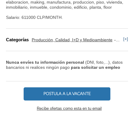
elaboracion, making, manufactura, produccion, piso, vivienda,
inmobiliario, inmueble, condominio, edificio, planta, floor
Salario: 611000 CLP/MONTH.
[+]
Categorías
Producción, Calidad, I+D y Medioambiente
Operario
Nunca envíes tu información personal
(DNI, foto,...), datos
bancarios ni realices ningún pago
para solicitar un empleo
POSTULA A LA VACANTE
Recibe ofertas como esta en tu email