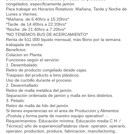
congelados, específicamente jamón.
Para trabajar en Horarios Rotativos: Mañana, Tarde y Noche de
Lunes a Viernes.
*Mañana: de 6:40hrs a 15:20hrs*
*Tarde: de 14:40hrs a 22:20hrs*
*Noche: de 21:40hrs a 7:20hrs*
*NO TENEMOS BUS DE ACERCAMIENTO*
Renta de 611.000 liquido mensual, más Bono por la semana
trabajada de noche.
Beneficios:
Colacion en Planta.
Funciones según el servicio:
1. Desembalado:
Retiro de producto congelado desde cajas.
Traspaso del producto a bins plásticos.
Uso de cuchillo durante el proceso.
2. Desenmallado:
Retiro de malla metálica del jamón.
Separación ordenada de jamón y malla en bins distintos.
3. Pelado:
Retiro de malla de hilo del jamón.
Si tienes experiencias en el area de Produccion y Alimentos
¡Postula y forma parte de nuestro equipo operativo!. -
Requerimientos- Educación mínima: Educación media C.H. /
Técnica1 año de experienciaPalabras clave: operator, operario,
operator, production, produce, fabricacion, manufactoring,