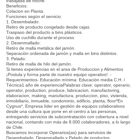
trabajada de noche.
Beneficios:
Colacion en Planta.
Funciones según el servicio:
1. Desembalado:
Retiro de producto congelado desde cajas.
Traspaso del producto a bins plásticos.
Uso de cuchillo durante el proceso.
2. Desenmallado:
Retiro de malla metálica del jamón.
Separación ordenada de jamón y malla en bins distintos.
3. Pelado:
Retiro de malla de hilo del jamón.
Si tienes experiencias en el area de Produccion y Alimentos
¡Postula y forma parte de nuestro equipo operativo!. -
Requerimientos- Educación mínima: Educación media C.H. /
Técnica1 año de experienciaPalabras clave: operator, operario,
operator, production, produce, fabricacion, manufactoring,
elaboracion, making, manufactura, produccion, piso, vivienda,
inmobiliario, inmueble, condominio, edificio, planta, floor*En
Cygnus*, Empresa líder en gestión de equipos colaborativos
desde una cultura que pone en el centro a las personas,
entregando servicios de subcontratación con cobertura a nivel
nacional, contando con más de 8.000 colaboradores, a lo largo
de Chile.
Buscamos incorporar Operarios(as) para servicios de
Desembalado, Desenmallado y Pelado de productos