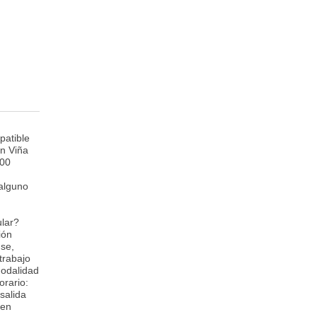
patible
en Viña
:00
alguno
ular?
ión
use,
trabajo
modalidad
orario:
salida
 en