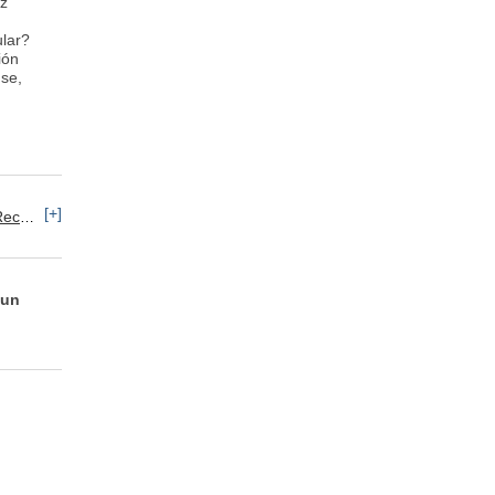
ez
ular?
ión
use,
[+]
umanos: Selección de Personal
 un