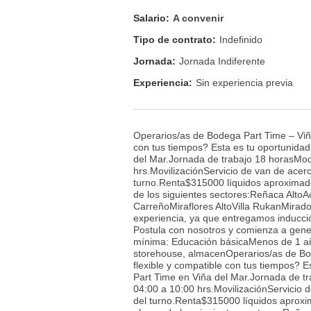
Salario:
A convenir
Tipo de contrato:
Indefinido
Jornada:
Jornada Indiferente
Experiencia:
Sin experiencia previa
Operarios/as de Bodega Part Time – Viña
con tus tiempos? Esta es tu oportunida
del Mar.Jornada de trabajo 18 horasModa
hrs.MovilizaciónServicio de van de acerc
turno.Renta$315000 líquidos aproxima
de los siguientes sectores:Reñaca Alto
CarreñoMiraflores AltoVilla RukanMirad
experiencia, ya que entregamos inducci
Postula con nosotros y comienza a gener
mínima: Educación básicaMenos de 1 año
storehouse, almacenOperarios/as de Bod
flexible y compatible con tus tiempos? 
Part Time en Viña del Mar.Jornada de tr
04:00 a 10:00 hrs.MovilizaciónServicio d
del turno.Renta$315000 líquidos apro