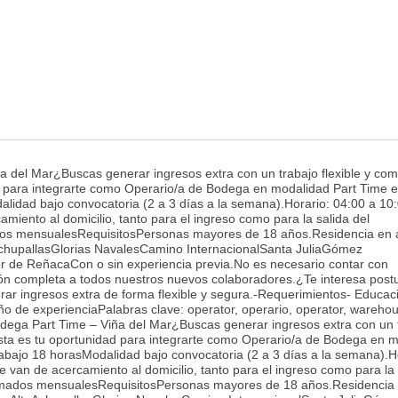
 del Mar¿Buscas generar ingresos extra con un trabajo flexible y com
d para integrarte como Operario/a de Bodega en modalidad Part Time 
lidad bajo convocatoria (2 a 3 días a la semana).Horario: 04:00 a 10
amiento al domicilio, tanto para el ingreso como para la salida del
dos mensualesRequisitosPersonas mayores de 18 años.Residencia en 
AchupallasGlorias NavalesCamino InternacionalSanta JuliaGómez
or de ReñacaCon o sin experiencia previa.No es necesario contar con
ón completa a todos nuestros nuevos colaboradores.¿Te interesa post
ar ingresos extra de forma flexible y segura.-Requerimientos- Educac
 de experienciaPalabras clave: operator, operario, operator, wareho
ega Part Time – Viña del Mar¿Buscas generar ingresos extra con un 
Esta es tu oportunidad para integrarte como Operario/a de Bodega en 
abajo 18 horasModalidad bajo convocatoria (2 a 3 días a la semana).H
e van de acercamiento al domicilio, tanto para el ingreso como para la 
ximados mensualesRequisitosPersonas mayores de 18 años.Residencia