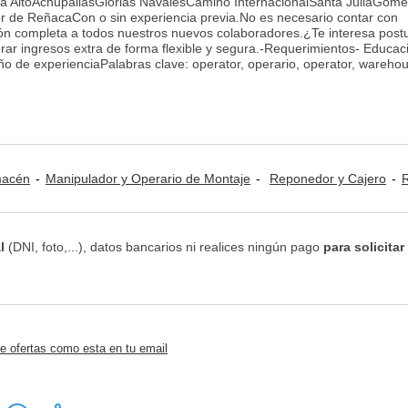
ca AltoAchupallasGlorias NavalesCamino InternacionalSanta JuliaGóm
or de ReñacaCon o sin experiencia previa.No es necesario contar con
ón completa a todos nuestros nuevos colaboradores.¿Te interesa post
ar ingresos extra de forma flexible y segura.-Requerimientos- Educac
 de experienciaPalabras clave: operator, operario, operator, wareho
lmacén
Manipulador y Operario de Montaje
Reponedor y Cajero
Recursos H
l
(DNI, foto,...), datos bancarios ni realices ningún pago
para solicitar
e ofertas como esta en tu email