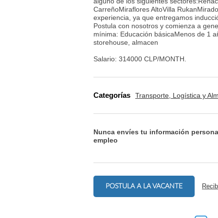
alguno de los siguientes sectores:Reña
CarreñoMiraflores AltoVilla RukanMirad
experiencia, ya que entregamos inducci
Postula con nosotros y comienza a gener
mínima: Educación básicaMenos de 1 año
storehouse, almacen
Salario: 314000 CLP/MONTH.
Categorías
Transporte, Logística y A
Nunca envíes tu información persona
empleo
POSTULA A LA VACANTE
Recib