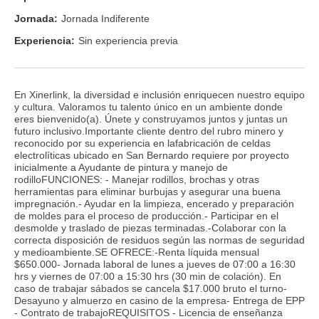
Jornada:
Jornada Indiferente
Experiencia:
Sin experiencia previa
En Xinerlink, la diversidad e inclusión enriquecen nuestro equipo
y cultura. Valoramos tu talento único en un ambiente donde
eres bienvenido(a). Únete y construyamos juntos y juntas un
futuro inclusivo.Importante cliente dentro del rubro minero y
reconocido por su experiencia en lafabricación de celdas
electrolíticas ubicado en San Bernardo requiere por proyecto
inicialmente a Ayudante de pintura y manejo de
rodilloFUNCIONES: - Manejar rodillos, brochas y otras
herramientas para eliminar burbujas y asegurar una buena
impregnación.- Ayudar en la limpieza, encerado y preparación
de moldes para el proceso de producción.- Participar en el
desmolde y traslado de piezas terminadas.-Colaborar con la
correcta disposición de residuos según las normas de seguridad
y medioambiente.SE OFRECE:-Renta líquida mensual
$650.000- Jornada laboral de lunes a jueves de 07:00 a 16:30
hrs y viernes de 07:00 a 15:30 hrs (30 min de colación). En
caso de trabajar sábados se cancela $17.000 bruto el turno-
Desayuno y almuerzo en casino de la empresa- Entrega de EPP
- Contrato de trabajoREQUISITOS - Licencia de enseñanza