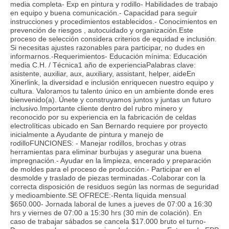
media completa- Exp en pintura y rodillo- Habilidades de trabajo
en equipo y buena comunicación.- Capacidad para seguir
instrucciones y procedimientos establecidos.- Conocimientos en
prevención de riesgos , autocuidado y organización.Este
proceso de selección considera criterios de equidad e inclusión.
Si necesitas ajustes razonables para participar, no dudes en
informarnos.-Requerimientos- Educación mínima: Educación
media C.H. / Técnica1 año de experienciaPalabras clave:
asistente, auxiliar, aux, auxiliary, assistant, helper, aideEn
Xinerlink, la diversidad e inclusión enriquecen nuestro equipo y
cultura. Valoramos tu talento único en un ambiente donde eres
bienvenido(a). Únete y construyamos juntos y juntas un futuro
inclusivo.Importante cliente dentro del rubro minero y
reconocido por su experiencia en la fabricación de celdas
electrolíticas ubicado en San Bernardo requiere por proyecto
inicialmente a Ayudante de pintura y manejo de
rodilloFUNCIONES: - Manejar rodillos, brochas y otras
herramientas para eliminar burbujas y asegurar una buena
impregnación.- Ayudar en la limpieza, encerado y preparación
de moldes para el proceso de producción.- Participar en el
desmolde y traslado de piezas terminadas.-Colaborar con la
correcta disposición de residuos según las normas de seguridad
y medioambiente.SE OFRECE:-Renta líquida mensual
$650.000- Jornada laboral de lunes a jueves de 07:00 a 16:30
hrs y viernes de 07:00 a 15:30 hrs (30 min de colación). En
caso de trabajar sábados se cancela $17.000 bruto el turno-