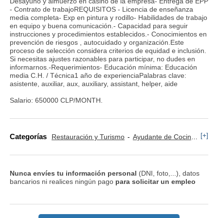
Desayuno y almuerzo en casino de la empresa- Entrega de EPP
- Contrato de trabajoREQUISITOS - Licencia de enseñanza
media completa- Exp en pintura y rodillo- Habilidades de trabajo
en equipo y buena comunicación.- Capacidad para seguir
instrucciones y procedimientos establecidos.- Conocimientos en
prevención de riesgos , autocuidado y organización.Este
proceso de selección considera criterios de equidad e inclusión.
Si necesitas ajustes razonables para participar, no dudes en
informarnos.-Requerimientos- Educación mínima: Educación
media C.H. / Técnica1 año de experienciaPalabras clave:
asistente, auxiliar, aux, auxiliary, assistant, helper, aide
Salario: 650000 CLP/MONTH.
[+]
Categorías
Restauración y Turismo
Ayudante de Cocina
San
Nunca envíes tu información personal
(DNI, foto,...), datos
bancarios ni realices ningún pago
para solicitar un empleo