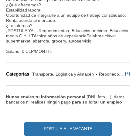
¿Qué ofrecemos?
Estabilidad laboral.
Oportunidad de integrarte a un equipo de trabajo consolidado.
Renta acorde al mercado.
¿Te interesa?
¡POSTULA YA!. -Requerimientos- Educación mínima: Educación
media C.H. / Técnica años de experienciaPalabras clave:
supermarket, abarrote, grocery, autoservicio
Salario: 0 CLP/MONTH.
[+]
Categorías
Transporte, Logística y Almacén
Reponedor y Cajero
Nunca envíes tu información personal
(DNI, foto,...), datos
bancarios ni realices ningún pago
para solicitar un empleo
POSTULA A LA VACANTE