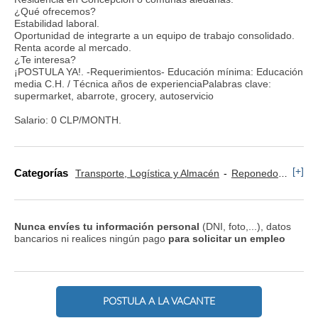
¿Qué ofrecemos?
Estabilidad laboral.
Oportunidad de integrarte a un equipo de trabajo consolidado.
Renta acorde al mercado.
¿Te interesa?
¡POSTULA YA!. -Requerimientos- Educación mínima: Educación
media C.H. / Técnica años de experienciaPalabras clave:
supermarket, abarrote, grocery, autoservicio
Salario: 0 CLP/MONTH.
[+]
Categorías
Transporte, Logística y Almacén
Reponedor y Cajero
Nunca envíes tu información personal
(DNI, foto,...), datos
bancarios ni realices ningún pago
para solicitar un empleo
POSTULA A LA VACANTE