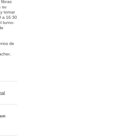
fibras
a su
 y tomar
0 a 16:30
l turno-
de
erios de
-
acher,
nal
 un