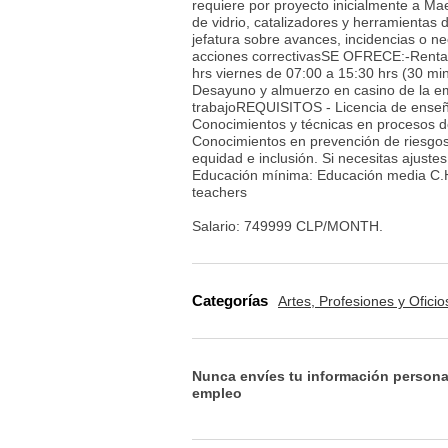
requiere por proyecto inicialmente a Ma
de vidrio, catalizadores y herramienta
jefatura sobre avances, incidencias o ne
acciones correctivasSE OFRECE:-Renta l
hrs viernes de 07:00 a 15:30 hrs (30 mi
Desayuno y almuerzo en casino de la e
trabajoREQUISITOS - Licencia de enseña
Conocimientos y técnicas en procesos de
Conocimientos en prevención de riesgos 
equidad e inclusión. Si necesitas ajust
Educación mínima: Educación media C.H.
teachers
Salario: 749999 CLP/MONTH.
Categorías
Artes, Profesiones y Oficio
Nunca envíes tu información persona
empleo