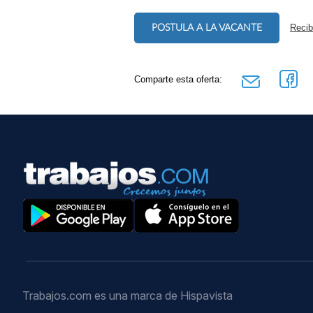
POSTULA A LA VACANTE
Recib
Comparte esta oferta:
Trabajos.com es una marca de Hispavista