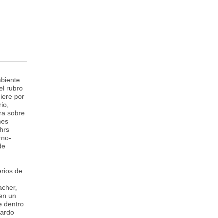
mbiente
el rubro
iere por
io,
ra sobre
nes
hrs
rno-
de
erios de
-
acher,
 en un
e dentro
nardo