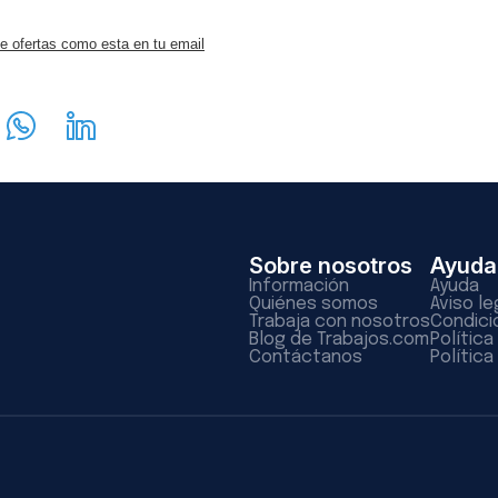
e ofertas como esta en tu email
Sobre nosotros
Ayuda
Información
Ayuda
Quiénes somos
Aviso le
Trabaja con nosotros
Condici
Blog de Trabajos.com
Polític
Contáctanos
Política