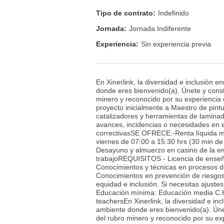
Tipo de contrato:
Indefinido
Jornada:
Jornada Indiferente
Experiencia:
Sin experiencia previa
En Xinerlink, la diversidad e inclusión 
donde eres bienvenido(a). Únete y constr
minero y reconocido por su experiencia e
proyecto inicialmente a Maestro de pint
catalizadores y herramientas de lamina
avances, incidencias o necesidades en e
correctivasSE OFRECE:-Renta líquida me
viernes de 07:00 a 15:30 hrs (30 min de
Desayuno y almuerzo en casino de la e
trabajoREQUISITOS - Licencia de enseña
Conocimientos y técnicas en procesos de
Conocimientos en prevención de riesgos 
equidad e inclusión. Si necesitas ajust
Educación mínima: Educación media C.H.
teachersEn Xinerlink, la diversidad e in
ambiente donde eres bienvenido(a). Únet
del rubro minero y reconocido por su exp