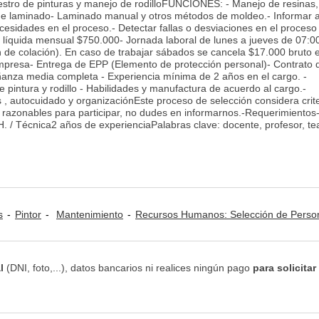
estro de pinturas y manejo de rodilloFUNCIONES: - Manejo de resinas, 
s de laminado- Laminado manual y otros métodos de moldeo.- Informar 
cesidades en el proceso.- Detectar fallas o desviaciones en el proceso
íquida mensual $750.000- Jornada laboral de lunes a jueves de 07:0
n de colación). En caso de trabajar sábados se cancela $17.000 bruto e
mpresa- Entrega de EPP (Elemento de protección personal)- Contrato 
nza media completa - Experiencia mínima de 2 años en el cargo. -
 pintura y rodillo - Habilidades y manufactura de acuerdo al cargo.-
, autocuidado y organizaciónEste proceso de selección considera crit
es razonables para participar, no dudes en informarnos.-Requerimientos
 / Técnica2 años de experienciaPalabras clave: docente, profesor, te
s
Pintor
Mantenimiento
Recursos Humanos: Selección de Perso
l
(DNI, foto,...), datos bancarios ni realices ningún pago
para solicitar