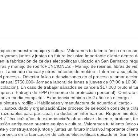
enriquecen nuestro equipo y cultura. Valoramos tu talento único en un a
uyamos juntos y juntas un futuro inclusivo.Importante cliente dentro d
n la fabricación de celdas electrolíticas ubicado en San Bernardo requ
uras y manejo de rodilloFUNCIONES: - Manejo de resinas, fibras de vidr
do- Laminado manual y otros métodos de moldeo.- Informar a su jefatu
l proceso.- Detectar fallas o desviaciones en el proceso y tomar accio
nsual $750.000- Jornada laboral de lunes a jueves de 07:00 a 16:30 
 colación). En caso de trabajar sábados se cancela $17.000 bruto el tu
mpresa- Entrega de EPP (Elemento de protección personal)- Contrato 
nza media completa - Experiencia mínima de 2 años en el cargo. -
 pintura y rodillo - Habilidades y manufactura de acuerdo al cargo.-
, autocuidado y organizaciónEste proceso de selección considera crit
es razonables para participar, no dudes en informarnos.-Requerimientos
 / Técnica2 años de experienciaPalabras clave: docente, profesor, te
clusión enriquecen nuestro equipo y cultura. Valoramos tu talento único
e y construyamos juntos y juntas un futuro inclusivo.Importante client
eriencia en la fabricación de celdas electrolíticas ubicado en San Ber