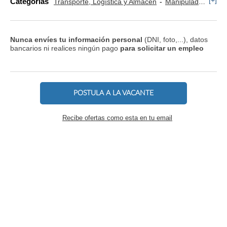
[+]
Categorías
Transporte, Logística y Almacén
Manipulador y Operario de Montaje
Nunca envíes tu información personal
(DNI, foto,...), datos
bancarios ni realices ningún pago
para solicitar un empleo
POSTULA A LA VACANTE
Recibe ofertas como esta en tu email