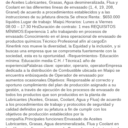
de Aceites Lubricantes, Grasas, Agua desmineralizada, Flua y
Coolant en las diferentes líneas de envasado (1, 4, 19, 208,
Granel) de acuerdo a procedimientos establecidos y a las
instrucciones de su jefatura directa.Se ofrece:Renta:. $650.000
líquidos.Lugar de trabajo: Maipú.Horarios: Lunes a Viernes
08:00 – 17:30 HrsDuración de contrato: 1 mes REQUISITOS
MÍNIMOS:Experiencia 1 año trabajando en procesos de
envasado.Conocimiento en el área operacional de envasado de
productos químicos.Técnico Profesional afín al cargoEn
Xinerlink nos mueve la diversidad, la Equidad y la inclusión, y si
buscas una empresa que se comprometa fuertemente con la
sociedad, esta es tu oportunidad. -Requerimientos- Educación
mínima: Educación media C.H. / Técnica1 año de
experienciaPalabras clave: operator, operario, operatorEmpresa
dedicada a la distribución de Combustible ubicada en Maipú se
encuentra enbúsqueda de Operador de envasado por
aumentos ocasionales.Objetivos: Responsable al correcto y
oportuno cumplimiento del plan de producción asignado a su
gestión, a través de ejecución de los procesos de envasado de
todos los productos que son producidos en la planta de
Lubricantes (Aceites, Grasas, Coolant, Agua y Flua) de acuerdo
a los procedimientos de trabajo y protocolos de seguridad y
calidad definidos por su jefatura a fin de cumplir con los
objetivos de producción establecidos por la
compañía.Principales funciones:Envasado de Aceites
Lubricantes, Grasas, Agua desmineralizada, Flua y Coolant en