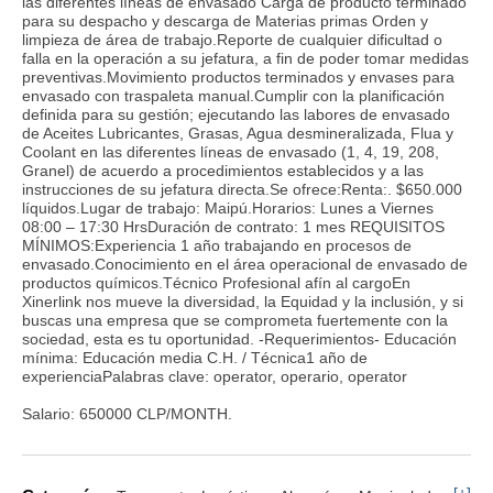
las diferentes líneas de envasado Carga de producto terminado
para su despacho y descarga de Materias primas Orden y
limpieza de área de trabajo.Reporte de cualquier dificultad o
falla en la operación a su jefatura, a fin de poder tomar medidas
preventivas.Movimiento productos terminados y envases para
envasado con traspaleta manual.Cumplir con la planificación
definida para su gestión; ejecutando las labores de envasado
de Aceites Lubricantes, Grasas, Agua desmineralizada, Flua y
Coolant en las diferentes líneas de envasado (1, 4, 19, 208,
Granel) de acuerdo a procedimientos establecidos y a las
instrucciones de su jefatura directa.Se ofrece:Renta:. $650.000
líquidos.Lugar de trabajo: Maipú.Horarios: Lunes a Viernes
08:00 – 17:30 HrsDuración de contrato: 1 mes REQUISITOS
MÍNIMOS:Experiencia 1 año trabajando en procesos de
envasado.Conocimiento en el área operacional de envasado de
productos químicos.Técnico Profesional afín al cargoEn
Xinerlink nos mueve la diversidad, la Equidad y la inclusión, y si
buscas una empresa que se comprometa fuertemente con la
sociedad, esta es tu oportunidad. -Requerimientos- Educación
mínima: Educación media C.H. / Técnica1 año de
experienciaPalabras clave: operator, operario, operator
Salario: 650000 CLP/MONTH.