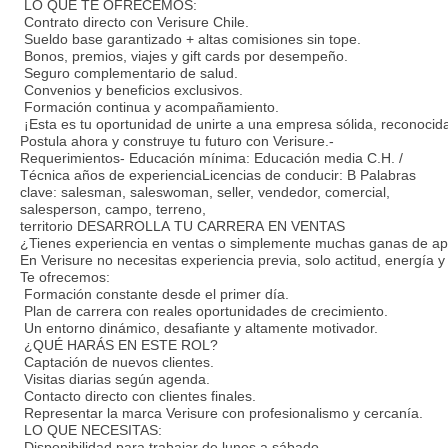
LO QUE TE OFRECEMOS:
Contrato directo con Verisure Chile.
Sueldo base garantizado + altas comisiones sin tope.
Bonos, premios, viajes y gift cards por desempeño.
Seguro complementario de salud.
Convenios y beneficios exclusivos.
Formación continua y acompañamiento.
¡Esta es tu oportunidad de unirte a una empresa sólida, reconocid
Postula ahora y construye tu futuro con Verisure.-
Requerimientos- Educación mínima: Educación media C.H. /
Técnica años de experienciaLicencias de conducir: B Palabras
clave: salesman, saleswoman, seller, vendedor, comercial,
salesperson, campo, terreno,
territorio DESARROLLA TU CARRERA EN VENTAS
¿Tienes experiencia en ventas o simplemente muchas ganas de ap
En Verisure no necesitas experiencia previa, solo actitud, energía 
Te ofrecemos:
Formación constante desde el primer día.
Plan de carrera con reales oportunidades de crecimiento.
Un entorno dinámico, desafiante y altamente motivador.
¿QUÉ HARÁS EN ESTE ROL?
Captación de nuevos clientes.
Visitas diarias según agenda.
Contacto directo con clientes finales.
Representar la marca Verisure con profesionalismo y cercanía.
LO QUE NECESITAS:
Disponibilidad para trabajar de lunes a sábado.