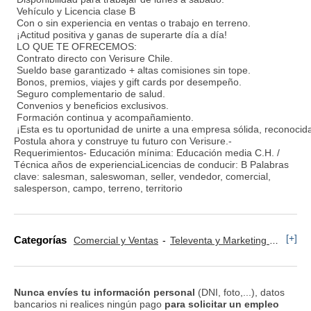
Vehículo y Licencia clase B
Con o sin experiencia en ventas o trabajo en terreno.
¡Actitud positiva y ganas de superarte día a día!
LO QUE TE OFRECEMOS:
Contrato directo con Verisure Chile.
Sueldo base garantizado + altas comisiones sin tope.
Bonos, premios, viajes y gift cards por desempeño.
Seguro complementario de salud.
Convenios y beneficios exclusivos.
Formación continua y acompañamiento.
¡Esta es tu oportunidad de unirte a una empresa sólida, reconocid
Postula ahora y construye tu futuro con Verisure.-
Requerimientos- Educación mínima: Educación media C.H. /
Técnica años de experienciaLicencias de conducir: B Palabras
clave: salesman, saleswoman, seller, vendedor, comercial,
salesperson, campo, terreno, territorio
[+]
Categorías
Comercial y Ventas
Televenta y Marketing Telefónico
Nunca envíes tu información personal
(DNI, foto,...), datos
bancarios ni realices ningún pago
para solicitar un empleo