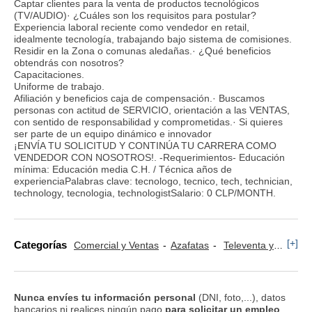
Captar clientes para la venta de productos tecnológicos
(TV/AUDIO)· ¿Cuáles son los requisitos para postular?
Experiencia laboral reciente como vendedor en retail,
idealmente tecnología, trabajando bajo sistema de comisiones.
Residir en la Zona o comunas aledañas.· ¿Qué beneficios
obtendrás con nosotros?
Capacitaciones.
Uniforme de trabajo.
Afiliación y beneficios caja de compensación.· Buscamos
personas con actitud de SERVICIO, orientación a las VENTAS,
con sentido de responsabilidad y comprometidas.· Si quieres
ser parte de un equipo dinámico e innovador
¡ENVÍA TU SOLICITUD Y CONTINÚA TU CARRERA COMO
VENDEDOR CON NOSOTROS!. -Requerimientos- Educación
mínima: Educación media C.H. / Técnica años de
experienciaPalabras clave: tecnologo, tecnico, tech, technician,
technology, tecnologia, technologistSalario: 0 CLP/MONTH.
[+]
Categorías
Comercial y Ventas
Azafatas
Televenta y Marketing Telefónico
Nunca envíes tu información personal
(DNI, foto,...), datos
bancarios ni realices ningún pago
para solicitar un empleo