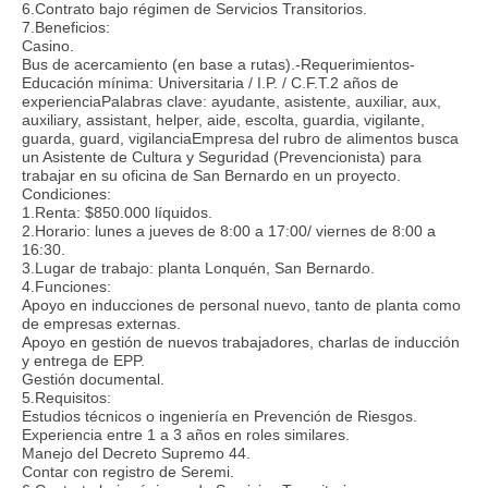
6.Contrato bajo régimen de Servicios Transitorios.
7.Beneficios:
Casino.
Bus de acercamiento (en base a rutas).-Requerimientos-
Educación mínima: Universitaria / I.P. / C.F.T.2 años de
experienciaPalabras clave: ayudante, asistente, auxiliar, aux,
auxiliary, assistant, helper, aide, escolta, guardia, vigilante,
guarda, guard, vigilanciaEmpresa del rubro de alimentos busca
un Asistente de Cultura y Seguridad (Prevencionista) para
trabajar en su oficina de San Bernardo en un proyecto.
Condiciones:
1.Renta: $850.000 líquidos.
2.Horario: lunes a jueves de 8:00 a 17:00/ viernes de 8:00 a
16:30.
3.Lugar de trabajo: planta Lonquén, San Bernardo.
4.Funciones:
Apoyo en inducciones de personal nuevo, tanto de planta como
de empresas externas.
Apoyo en gestión de nuevos trabajadores, charlas de inducción
y entrega de EPP.
Gestión documental.
5.Requisitos:
Estudios técnicos o ingeniería en Prevención de Riesgos.
Experiencia entre 1 a 3 años en roles similares.
Manejo del Decreto Supremo 44.
Contar con registro de Seremi.