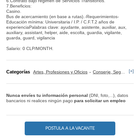
6.Contrato bajo régimen de Servicios Transitorios.
7.Beneficios:
Casino.
Bus de acercamiento (en base a rutas).-Requerimientos-
Educación mínima: Universitaria / I.P. / C.F.T.2 años de
experienciaPalabras clave: ayudante, asistente, auxiliar, aux,
auxiliary, assistant, helper, aide, escolta, guardia, vigilante,
guarda, guard, vigilancia
Salario: 0 CLP/MONTH.
[+]
Categorías
Artes, Profesiones y Oficios
Conserje, Seguridad y Control de Accesos
Nunca envíes tu información personal
(DNI, foto,...), datos
bancarios ni realices ningún pago
para solicitar un empleo
POSTULA A LA VACANTE