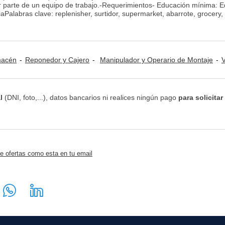
r parte de un equipo de trabajo.-Requerimientos- Educación mínima: 
Palabras clave: replenisher, surtidor, supermarket, abarrote, grocery,
lmacén
Reponedor y Cajero
Manipulador y Operario de Montaje
Ventas
l
(DNI, foto,...), datos bancarios ni realices ningún pago
para solicitar
e ofertas como esta en tu email