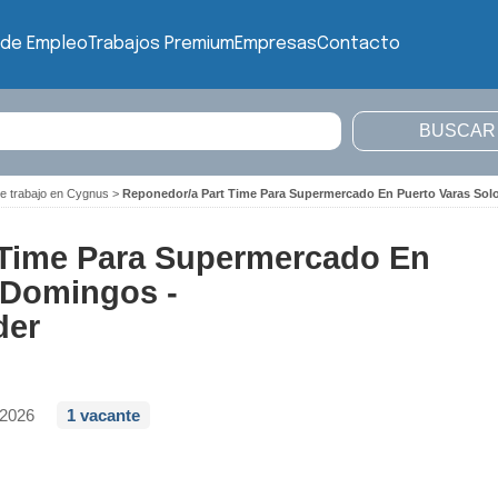
 de Empleo
Trabajos Premium
Empresas
Contacto
de trabajo en Cygnus
>
Reponedor/a Part Time Para Supermercado En Puerto Varas So
 Time Para Supermercado En
 Domingos -
der
/2026
1 vacante