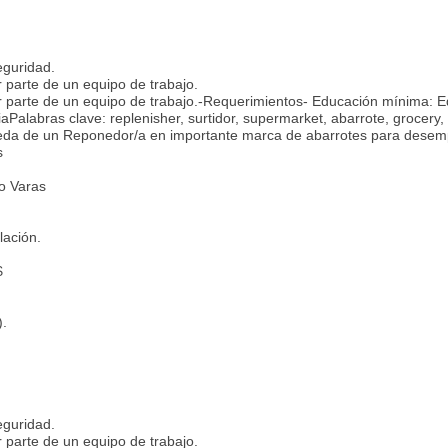
eguridad.
 parte de un equipo de trabajo.
r parte de un equipo de trabajo.-Requerimientos- Educación mínima: 
Palabras clave: replenisher, surtidor, supermarket, abarrote, grocery,
eda de un Reponedor/a en importante marca de abarrotes para dese
s
to Varas
lación.
$
).
eguridad.
 parte de un equipo de trabajo.