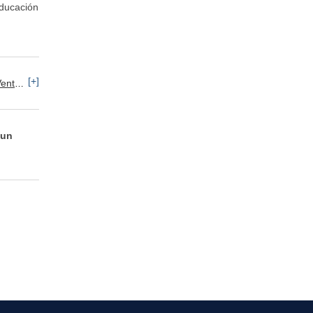
Educación
[+]
 al por menor / mayor
 un