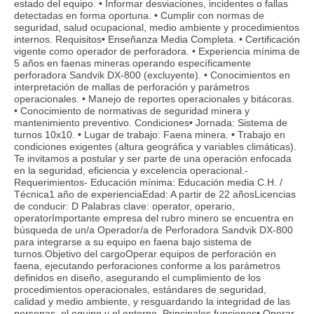
estado del equipo. • Informar desviaciones, incidentes o fallas
detectadas en forma oportuna. • Cumplir con normas de
seguridad, salud ocupacional, medio ambiente y procedimientos
internos. Requisitos• Enseñanza Media Completa. • Certificación
vigente como operador de perforadora. • Experiencia mínima de
5 años en faenas mineras operando específicamente
perforadora Sandvik DX-800 (excluyente). • Conocimientos en
interpretación de mallas de perforación y parámetros
operacionales. • Manejo de reportes operacionales y bitácoras.
• Conocimiento de normativas de seguridad minera y
mantenimiento preventivo. Condiciones• Jornada: Sistema de
turnos 10x10. • Lugar de trabajo: Faena minera. • Trabajo en
condiciones exigentes (altura geográfica y variables climáticas).
Te invitamos a postular y ser parte de una operación enfocada
en la seguridad, eficiencia y excelencia operacional.-
Requerimientos- Educación mínima: Educación media C.H. /
Técnica1 año de experienciaEdad: A partir de 22 añosLicencias
de conducir: D Palabras clave: operator, operario,
operatorImportante empresa del rubro minero se encuentra en
búsqueda de un/a Operador/a de Perforadora Sandvik DX-800
para integrarse a su equipo en faena bajo sistema de
turnos.Objetivo del cargoOperar equipos de perforación en
faena, ejecutando perforaciones conforme a los parámetros
definidos en diseño, asegurando el cumplimiento de los
procedimientos operacionales, estándares de seguridad,
calidad y medio ambiente, y resguardando la integridad de las
personas, el equipo y el entorno. Principales funciones• Operar