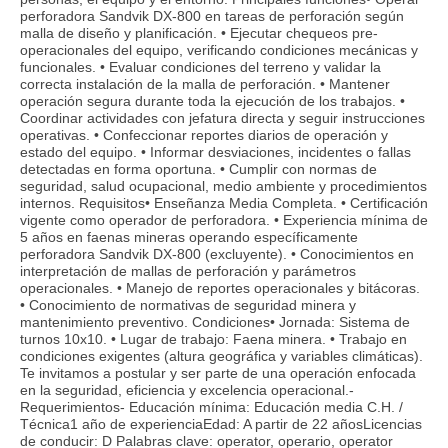
perforadora Sandvik DX-800 en tareas de perforación según
malla de diseño y planificación. • Ejecutar chequeos pre-
operacionales del equipo, verificando condiciones mecánicas y
funcionales. • Evaluar condiciones del terreno y validar la
correcta instalación de la malla de perforación. • Mantener
operación segura durante toda la ejecución de los trabajos. •
Coordinar actividades con jefatura directa y seguir instrucciones
operativas. • Confeccionar reportes diarios de operación y
estado del equipo. • Informar desviaciones, incidentes o fallas
detectadas en forma oportuna. • Cumplir con normas de
seguridad, salud ocupacional, medio ambiente y procedimientos
internos. Requisitos• Enseñanza Media Completa. • Certificación
vigente como operador de perforadora. • Experiencia mínima de
5 años en faenas mineras operando específicamente
perforadora Sandvik DX-800 (excluyente). • Conocimientos en
interpretación de mallas de perforación y parámetros
operacionales. • Manejo de reportes operacionales y bitácoras.
• Conocimiento de normativas de seguridad minera y
mantenimiento preventivo. Condiciones• Jornada: Sistema de
turnos 10x10. • Lugar de trabajo: Faena minera. • Trabajo en
condiciones exigentes (altura geográfica y variables climáticas).
Te invitamos a postular y ser parte de una operación enfocada
en la seguridad, eficiencia y excelencia operacional.-
Requerimientos- Educación mínima: Educación media C.H. /
Técnica1 año de experienciaEdad: A partir de 22 añosLicencias
de conducir: D Palabras clave: operator, operario, operator