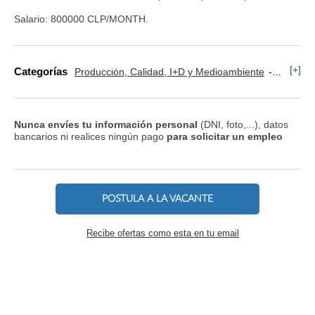
Salario: 800000 CLP/MONTH.
[+]
Categorías
Producción, Calidad, I+D y Medioambiente
Operario
Nunca envíes tu información personal
(DNI, foto,...), datos
bancarios ni realices ningún pago
para solicitar un empleo
POSTULA A LA VACANTE
Recibe ofertas como esta en tu email