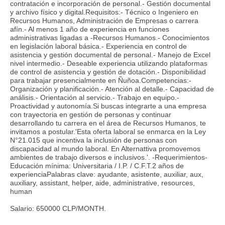
contratación e incorporación de personal.- Gestión documental
y archivo físico y digital.Requisitos:- Técnico o Ingeniero en
Recursos Humanos, Administración de Empresas o carrera
afín.- Al menos 1 año de experiencia en funciones
administrativas ligadas a -Recursos Humanos.- Conocimientos
en legislación laboral básica.- Experiencia en control de
asistencia y gestión documental de personal.- Manejo de Excel
nivel intermedio.- Deseable experiencia utilizando plataformas
de control de asistencia y gestión de dotación.- Disponibilidad
para trabajar presencialmente en Ñuñoa.Competencias:-
Organización y planificación.- Atención al detalle.- Capacidad de
análisis.- Orientación al servicio.- Trabajo en equipo.-
Proactividad y autonomía.Si buscas integrarte a una empresa
con trayectoria en gestión de personas y continuar
desarrollando tu carrera en el área de Recursos Humanos, te
invitamos a postular.'Esta oferta laboral se enmarca en la Ley
N°21.015 que incentiva la inclusión de personas con
discapacidad al mundo laboral. En Alternattiva promovemos
ambientes de trabajo diversos e inclusivos.'. -Requerimientos-
Educación mínima: Universitaria / I.P. / C.F.T.2 años de
experienciaPalabras clave: ayudante, asistente, auxiliar, aux,
auxiliary, assistant, helper, aide, administrative, resources,
human
Salario: 650000 CLP/MONTH.