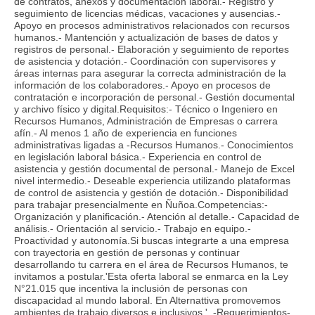
de contratos, anexos y documentación laboral.- Registro y
seguimiento de licencias médicas, vacaciones y ausencias.-
Apoyo en procesos administrativos relacionados con recursos
humanos.- Mantención y actualización de bases de datos y
registros de personal.- Elaboración y seguimiento de reportes
de asistencia y dotación.- Coordinación con supervisores y
áreas internas para asegurar la correcta administración de la
información de los colaboradores.- Apoyo en procesos de
contratación e incorporación de personal.- Gestión documental
y archivo físico y digital.Requisitos:- Técnico o Ingeniero en
Recursos Humanos, Administración de Empresas o carrera
afín.- Al menos 1 año de experiencia en funciones
administrativas ligadas a -Recursos Humanos.- Conocimientos
en legislación laboral básica.- Experiencia en control de
asistencia y gestión documental de personal.- Manejo de Excel
nivel intermedio.- Deseable experiencia utilizando plataformas
de control de asistencia y gestión de dotación.- Disponibilidad
para trabajar presencialmente en Ñuñoa.Competencias:-
Organización y planificación.- Atención al detalle.- Capacidad de
análisis.- Orientación al servicio.- Trabajo en equipo.-
Proactividad y autonomía.Si buscas integrarte a una empresa
con trayectoria en gestión de personas y continuar
desarrollando tu carrera en el área de Recursos Humanos, te
invitamos a postular.'Esta oferta laboral se enmarca en la Ley
N°21.015 que incentiva la inclusión de personas con
discapacidad al mundo laboral. En Alternattiva promovemos
ambientes de trabajo diversos e inclusivos.'. -Requerimientos-