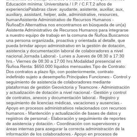
Educación mínima: Universitaria / I.P. / C.F.T.2 años de
experienciaPalabras clave: ayudante, asistente, auxiliar, aux,
auxiliary, assistant, helper, aide, administrative, resources,
humanAsistente Administrativo de Recursos Humanos -
ÑuñoaEn Alternattiva nos encontramos en búsqueda de un(a)
Asistente Administrativo de Recursos Humanos para integrarse
a nuestro equipo de trabajo en la comuna de Ñuñoa.Buscamos
una persona organizada, proactiva y orientada al detalle, que
pueda brindar apoyo administrativo en la gestión de dotación,
asistencia y documentación laboral de colaboradores a nivel
nacional.Jornada Laboral:- Lunes a Jueves de 08:30 a 17:30
hrs.- Viernes de 08:30 a 17:00 hrs.Modalidad presencial en
Ñuñoa.Renta: $650.000 líquidos mensuales.Tipo de Contrato:
Dos contratos a plazo fijo, con posteriormente, contrato
indefinido sujeto a desempeño.Principales Funciones:- Control y
seguimiento de asistencia de colaboradores mediante
plataformas de gestión Geovictoria y Teamcore.- Administración
y actualización de dotación a nivel nacional.- Gestión y control
de contratos, anexos y documentación laboral.- Registro y
seguimiento de licencias médicas, vacaciones y ausencias.-
Apoyo en procesos administrativos relacionados con recursos
humanos.- Mantención y actualización de bases de datos y
registros de personal.- Elaboración y seguimiento de reportes
de asistencia y dotación.- Coordinación con supervisores y
áreas internas para asegurar la correcta administración de la
información de los colaboradores.- Apoyo en procesos de