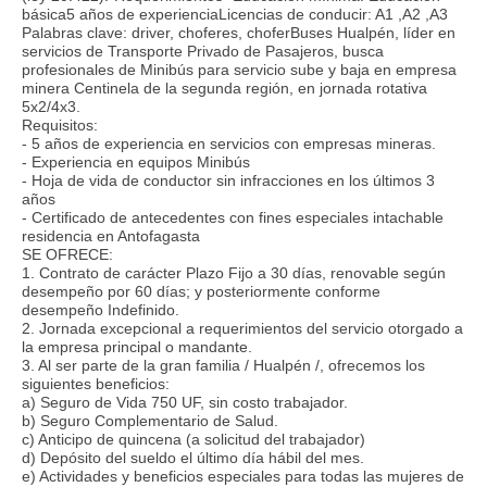
básica5 años de experienciaLicencias de conducir: A1 ,A2 ,A3
Palabras clave: driver, choferes, choferBuses Hualpén, líder en
servicios de Transporte Privado de Pasajeros, busca
profesionales de Minibús para servicio sube y baja en empresa
minera Centinela de la segunda región, en jornada rotativa
5x2/4x3.
Requisitos:
- 5 años de experiencia en servicios con empresas mineras.
- Experiencia en equipos Minibús
- Hoja de vida de conductor sin infracciones en los últimos 3
años
- Certificado de antecedentes con fines especiales intachable
residencia en Antofagasta
SE OFRECE:
1. Contrato de carácter Plazo Fijo a 30 días, renovable según
desempeño por 60 días; y posteriormente conforme
desempeño Indefinido.
2. Jornada excepcional a requerimientos del servicio otorgado a
la empresa principal o mandante.
3. Al ser parte de la gran familia / Hualpén /, ofrecemos los
siguientes beneficios:
a) Seguro de Vida 750 UF, sin costo trabajador.
b) Seguro Complementario de Salud.
c) Anticipo de quincena (a solicitud del trabajador)
d) Depósito del sueldo el último día hábil del mes.
e) Actividades y beneficios especiales para todas las mujeres de