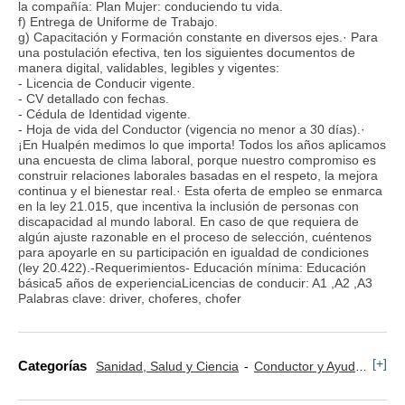
la compañía: Plan Mujer: conduciendo tu vida.
f) Entrega de Uniforme de Trabajo.
g) Capacitación y Formación constante en diversos ejes.· Para
una postulación efectiva, ten los siguientes documentos de
manera digital, validables, legibles y vigentes:
- Licencia de Conducir vigente.
- CV detallado con fechas.
- Cédula de Identidad vigente.
- Hoja de vida del Conductor (vigencia no menor a 30 días).·
¡En Hualpén medimos lo que importa! Todos los años aplicamos
una encuesta de clima laboral, porque nuestro compromiso es
construir relaciones laborales basadas en el respeto, la mejora
continua y el bienestar real.· Esta oferta de empleo se enmarca
en la ley 21.015, que incentiva la inclusión de personas con
discapacidad al mundo laboral. En caso de que requiera de
algún ajuste razonable en el proceso de selección, cuéntenos
para apoyarle en su participación en igualdad de condiciones
(ley 20.422).-Requerimientos- Educación mínima: Educación
básica5 años de experienciaLicencias de conducir: A1 ,A2 ,A3
Palabras clave: driver, choferes, chofer
[+]
Categorías
Sanidad, Salud y Ciencia
Conductor y Ayudante Ambulancia