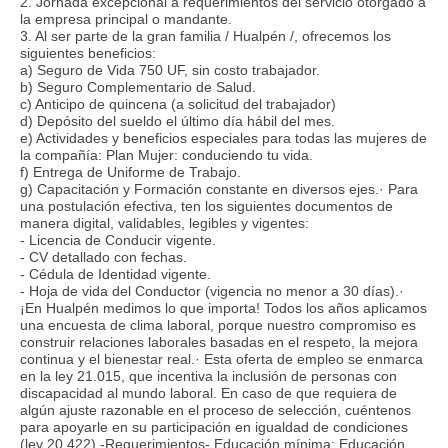
2. Jornada excepcional a requerimientos del servicio otorgado a
la empresa principal o mandante.
3. Al ser parte de la gran familia / Hualpén /, ofrecemos los
siguientes beneficios:
a) Seguro de Vida 750 UF, sin costo trabajador.
b) Seguro Complementario de Salud.
c) Anticipo de quincena (a solicitud del trabajador)
d) Depósito del sueldo el último día hábil del mes.
e) Actividades y beneficios especiales para todas las mujeres de
la compañía: Plan Mujer: conduciendo tu vida.
f) Entrega de Uniforme de Trabajo.
g) Capacitación y Formación constante en diversos ejes.· Para
una postulación efectiva, ten los siguientes documentos de
manera digital, validables, legibles y vigentes:
- Licencia de Conducir vigente.
- CV detallado con fechas.
- Cédula de Identidad vigente.
- Hoja de vida del Conductor (vigencia no menor a 30 días).·
¡En Hualpén medimos lo que importa! Todos los años aplicamos
una encuesta de clima laboral, porque nuestro compromiso es
construir relaciones laborales basadas en el respeto, la mejora
continua y el bienestar real.· Esta oferta de empleo se enmarca
en la ley 21.015, que incentiva la inclusión de personas con
discapacidad al mundo laboral. En caso de que requiera de
algún ajuste razonable en el proceso de selección, cuéntenos
para apoyarle en su participación en igualdad de condiciones
(ley 20.422).-Requerimientos- Educación mínima: Educación