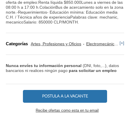
oferta de empleo:Renta líquida $850.000Lunes a viernes de las
08:00 h a 17:00 h.ColaciónBus de acercamiento solo en la zona
norte.-Requerimientos- Educación mínima: Educación media
C.H. / Técnica años de experienciaPalabras clave: mechanic,
mecanicoSalario: 850000 CLP/MONTH.
[+]
Categorías
Artes, Profesiones y Oficios
Electromecánica
Com
Nunca envíes tu información personal
(DNI, foto,...), datos
bancarios ni realices ningún pago
para solicitar un empleo
POSTULA A LA VACANTE
Recibe ofertas como esta en tu email