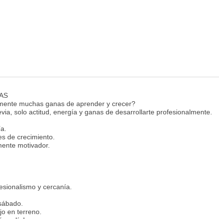
AS
emente muchas ganas de aprender y crecer?
via, solo actitud, energía y ganas de desarrollarte profesionalmente.
a.
es de crecimiento.
mente motivador.
esionalismo y cercanía.
 sábado.
jo en terreno.