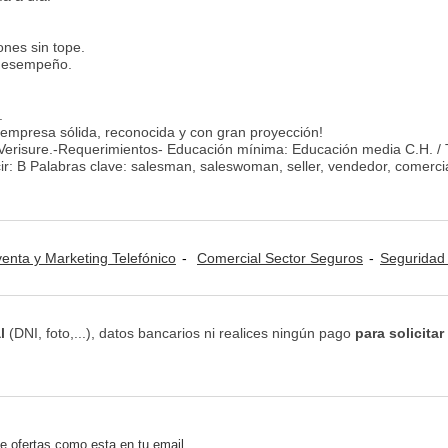
nes sin tope.
 desempeño.
.
 empresa sólida, reconocida y con gran proyección!
n Verisure.-Requerimientos- Educación mínima: Educación media C.H. /
r: B Palabras clave: salesman, saleswoman, seller, vendedor, comercia
venta y Marketing Telefónico
Comercial Sector Seguros
Seguridad / Vigilancia / P
l
(DNI, foto,...), datos bancarios ni realices ningún pago
para solicitar
e ofertas como esta en tu email