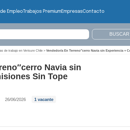
 de Empleo
Trabajos Premium
Empresas
Contacto
as de trabajo en Verisure Chile
>
Vendedor/a En Terreno″cerro Navia sin Experiencia + 
reno″cerro Navia sin
isiones Sin Tope
26/06/2026
1 vacante