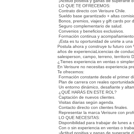
¡Actitud positiva y ganas de superarte d
LO QUE TE OFRECEMOS:
Contrato directo con Verisure Chile.
Sueldo base garantizado + altas comisio
Bonos, premios, viajes y gift cards por
Seguro complementario de salud.
Convenios y beneficios exclusivos.
Formación continua y acompañamiento
¡Esta es tu oportunidad de unirte a una
Postula ahora y construye tu futuro co
años de experienciaLicencias de conduci
salesperson, campo, terreno, territ
¿Tienes experiencia en ventas o simpl
En Verisure no necesitas experiencia pre
Te ofrecemos:
Formación constante desde el primer dí
Plan de carrera con reales oportunidad
Un entorno dinámico, desafiante y alta
¿QUÉ HARÁS EN ESTE ROL?
Captación de nuevos clientes.
Visitas diarias según agenda.
Contacto directo con clientes finales.
Representar la marca Verisure con prof
LO QUE NECESITAS:
Disponibilidad para trabajar de lunes a
Con o sin experiencia en ventas o traba
¡Actitud positiva y ganas de superarte d