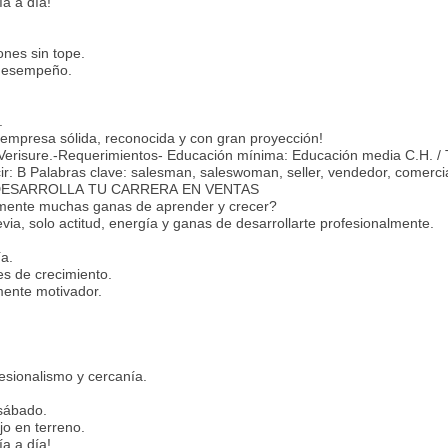
ía a día!
nes sin tope.
 desempeño.
.
 empresa sólida, reconocida y con gran proyección!
n Verisure.-Requerimientos- Educación mínima: Educación media C.H. /
r: B Palabras clave: salesman, saleswoman, seller, vendedor, comercia
orio DESARROLLA TU CARRERA EN VENTAS
emente muchas ganas de aprender y crecer?
via, solo actitud, energía y ganas de desarrollarte profesionalmente.
a.
es de crecimiento.
mente motivador.
esionalismo y cercanía.
 sábado.
jo en terreno.
ía a día!