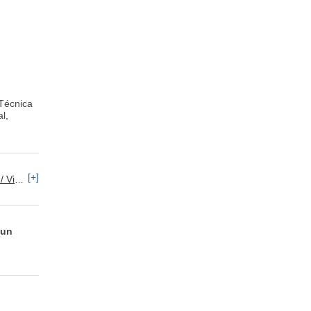
 Técnica
l,
[+]
rotección
 un