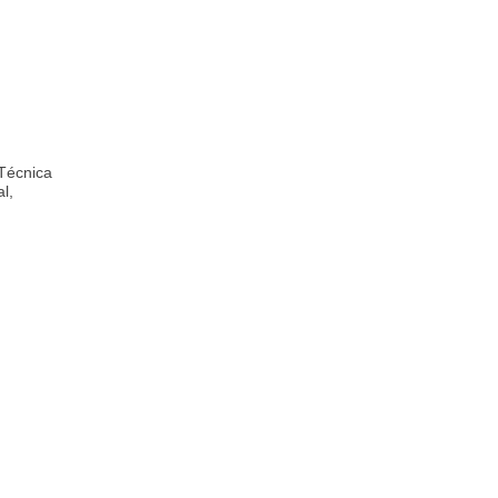
 Técnica
l,