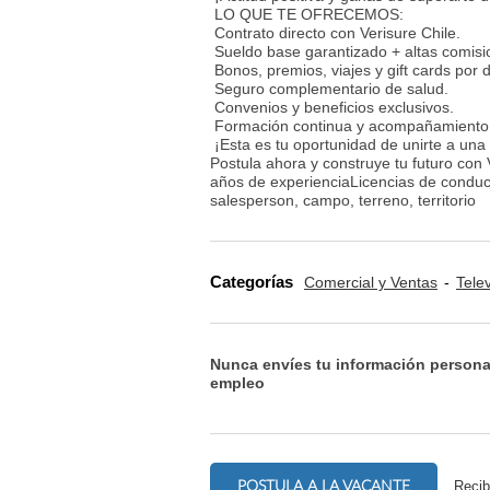
LO QUE TE OFRECEMOS:
Contrato directo con Verisure Chile.
Sueldo base garantizado + altas comisio
Bonos, premios, viajes y gift cards por
Seguro complementario de salud.
Convenios y beneficios exclusivos.
Formación continua y acompañamiento
¡Esta es tu oportunidad de unirte a una
Postula ahora y construye tu futuro co
años de experienciaLicencias de conduci
salesperson, campo, terreno, territorio
Categorías
Comercial y Ventas
Tele
Nunca envíes tu información persona
empleo
POSTULA A LA VACANTE
Recib