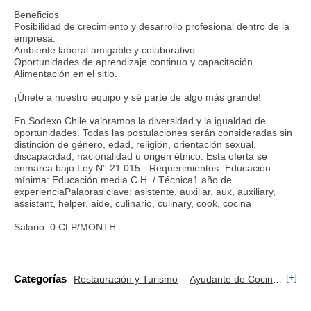
Beneficios
Posibilidad de crecimiento y desarrollo profesional dentro de la
empresa.
Ambiente laboral amigable y colaborativo.
Oportunidades de aprendizaje continuo y capacitación.
Alimentación en el sitio.
¡Únete a nuestro equipo y sé parte de algo más grande!
En Sodexo Chile valoramos la diversidad y la igualdad de
oportunidades. Todas las postulaciones serán consideradas sin
distinción de género, edad, religión, orientación sexual,
discapacidad, nacionalidad u origen étnico. Esta oferta se
enmarca bajo Ley N° 21.015. -Requerimientos- Educación
mínima: Educación media C.H. / Técnica1 año de
experienciaPalabras clave: asistente, auxiliar, aux, auxiliary,
assistant, helper, aide, culinario, culinary, cook, cocina
Salario: 0 CLP/MONTH.
[+]
Categorías
Restauración y Turismo
Ayudante de Cocina
Coc