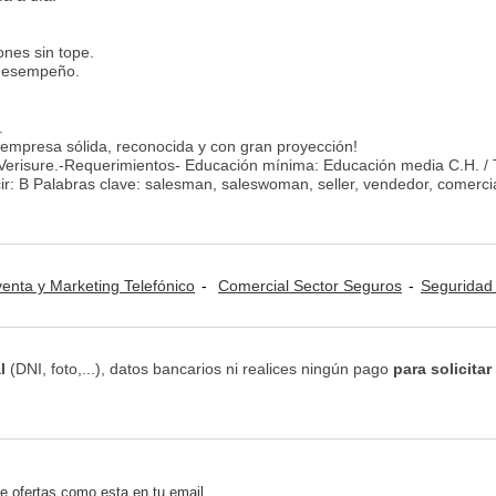
nes sin tope.
 desempeño.
.
 empresa sólida, reconocida y con gran proyección!
n Verisure.-Requerimientos- Educación mínima: Educación media C.H. /
r: B Palabras clave: salesman, saleswoman, seller, vendedor, comercia
venta y Marketing Telefónico
Comercial Sector Seguros
Seguridad / Vigilancia / P
l
(DNI, foto,...), datos bancarios ni realices ningún pago
para solicitar
e ofertas como esta en tu email