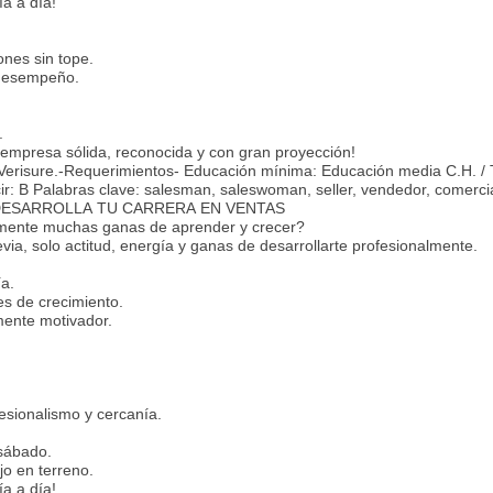
ía a día!
nes sin tope.
 desempeño.
.
 empresa sólida, reconocida y con gran proyección!
n Verisure.-Requerimientos- Educación mínima: Educación media C.H. /
r: B Palabras clave: salesman, saleswoman, seller, vendedor, comercia
orio DESARROLLA TU CARRERA EN VENTAS
emente muchas ganas de aprender y crecer?
via, solo actitud, energía y ganas de desarrollarte profesionalmente.
a.
es de crecimiento.
mente motivador.
esionalismo y cercanía.
 sábado.
jo en terreno.
ía a día!