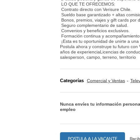
LO QUE TE OFRECEMOS:
Contrato directo con Verisure Chile.
Sueldo base garantizado + altas comisio
Bonos, premios, viajes y gift cards por
Seguro complementario de salud.
Convenios y beneficios exclusivos.
Formación continua y acompañamiento
¡Esta es tu oportunidad de unirte a una
Postula ahora y construye tu futuro co
años de experienciaLicencias de conduci
salesperson, campo, terreno, territorio
Categorías
Comercial y Ventas
Tele
Nunca envíes tu información persona
empleo
POSTULA A LA VACANTE
Recib