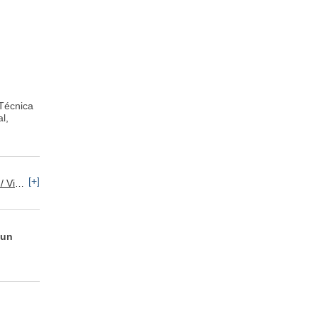
 Técnica
l,
[+]
rotección
 un