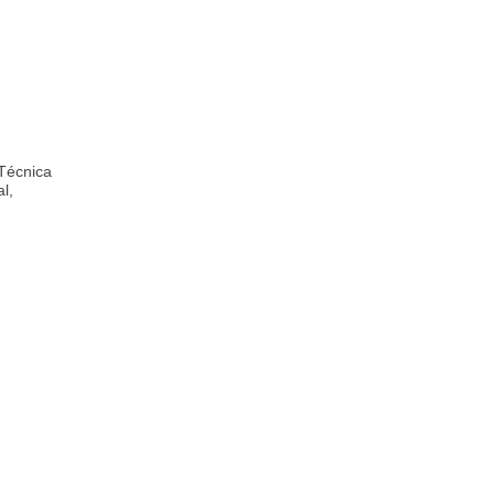
 Técnica
l,