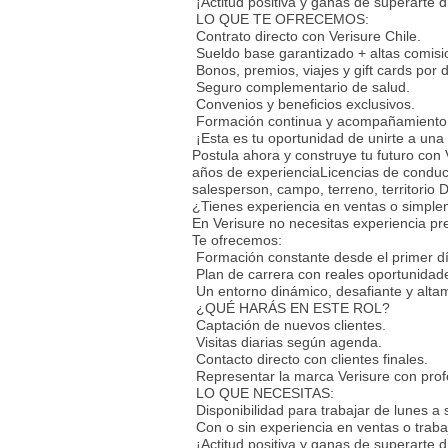
¡Actitud positiva y ganas de superarte d
LO QUE TE OFRECEMOS:
Contrato directo con Verisure Chile.
Sueldo base garantizado + altas comisio
Bonos, premios, viajes y gift cards por
Seguro complementario de salud.
Convenios y beneficios exclusivos.
Formación continua y acompañamiento
¡Esta es tu oportunidad de unirte a una
Postula ahora y construye tu futuro co
años de experienciaLicencias de conduci
salesperson, campo, terreno, territ
¿Tienes experiencia en ventas o simpl
En Verisure no necesitas experiencia pre
Te ofrecemos:
Formación constante desde el primer dí
Plan de carrera con reales oportunidad
Un entorno dinámico, desafiante y alta
¿QUÉ HARÁS EN ESTE ROL?
Captación de nuevos clientes.
Visitas diarias según agenda.
Contacto directo con clientes finales.
Representar la marca Verisure con prof
LO QUE NECESITAS:
Disponibilidad para trabajar de lunes a
Con o sin experiencia en ventas o traba
¡Actitud positiva y ganas de superarte d