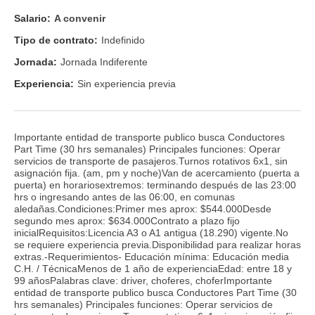
Salario:
A convenir
Tipo de contrato:
Indefinido
Jornada:
Jornada Indiferente
Experiencia:
Sin experiencia previa
Importante entidad de transporte publico busca Conductores
Part Time (30 hrs semanales) Principales funciones: Operar
servicios de transporte de pasajeros.Turnos rotativos 6x1, sin
asignación fija. (am, pm y noche)Van de acercamiento (puerta a
puerta) en horariosextremos: terminando después de las 23:00
hrs o ingresando antes de las 06:00, en comunas
aledañas.Condiciones:Primer mes aprox: $544.000Desde
segundo mes aprox: $634.000Contrato a plazo fijo
inicialRequisitos:Licencia A3 o A1 antigua (18.290) vigente.No
se requiere experiencia previa.Disponibilidad para realizar horas
extras.-Requerimientos- Educación mínima: Educación media
C.H. / TécnicaMenos de 1 año de experienciaEdad: entre 18 y
99 añosPalabras clave: driver, choferes, choferImportante
entidad de transporte publico busca Conductores Part Time (30
hrs semanales) Principales funciones: Operar servicios de