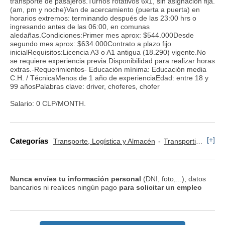
transporte de pasajeros.Turnos rotativos 6x1, sin asignación fija.
(am, pm y noche)Van de acercamiento (puerta a puerta) en
horarios extremos: terminando después de las 23:00 hrs o
ingresando antes de las 06:00, en comunas
aledañas.Condiciones:Primer mes aprox: $544.000Desde
segundo mes aprox: $634.000Contrato a plazo fijo
inicialRequisitos:Licencia A3 o A1 antigua (18.290) vigente.No
se requiere experiencia previa.Disponibilidad para realizar horas
extras.-Requerimientos- Educación mínima: Educación media
C.H. / TécnicaMenos de 1 año de experienciaEdad: entre 18 y
99 añosPalabras clave: driver, choferes, chofer
Salario: 0 CLP/MONTH.
[+]
Categorías
Transporte, Logística y Almacén
Transportista, Mensajero y Conductor
Nunca envíes tu información personal
(DNI, foto,...), datos
bancarios ni realices ningún pago
para solicitar un empleo