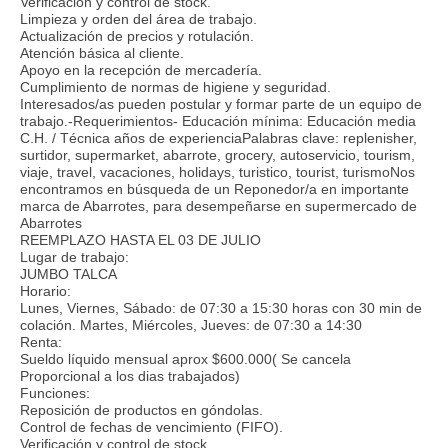
Verificación y control de stock.
Limpieza y orden del área de trabajo.
Actualización de precios y rotulación.
Atención básica al cliente.
Apoyo en la recepción de mercadería.
Cumplimiento de normas de higiene y seguridad.
Interesados/as pueden postular y formar parte de un equipo de
trabajo.-Requerimientos- Educación mínima: Educación media
C.H. / Técnica años de experienciaPalabras clave: replenisher,
surtidor, supermarket, abarrote, grocery, autoservicio, tourism,
viaje, travel, vacaciones, holidays, turistico, tourist, turismoNos
encontramos en búsqueda de un Reponedor/a en importante
marca de Abarrotes, para desempeñarse en supermercado de
Abarrotes
REEMPLAZO HASTA EL 03 DE JULIO
Lugar de trabajo:
JUMBO TALCA
Horario:
Lunes, Viernes, Sábado: de 07:30 a 15:30 horas con 30 min de
colación. Martes, Miércoles, Jueves: de 07:30 a 14:30
Renta:
Sueldo líquido mensual aprox $600.000( Se cancela
Proporcional a los dias trabajados)
Funciones:
Reposición de productos en góndolas.
Control de fechas de vencimiento (FIFO).
Verificación y control de stock.