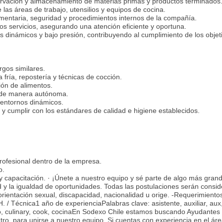
servación y almacenamiento de materias primas y productos terminados
 las áreas de trabajo, utensilios y equipos de cocina.
mentaria, seguridad y procedimientos internos de la compañía.
tos servicios, asegurando una atención eficiente y oportuna.
s dinámicos y bajo presión, contribuyendo al cumplimiento de los objet
gos similares.
 fría, repostería y técnicas de cocción.
ión de alimentos.
s de manera autónoma.
 entornos dinámicos.
n y cumplir con los estándares de calidad e higiene establecidos.
profesional dentro de la empresa.
o.
 capacitación. · ¡Únete a nuestro equipo y sé parte de algo más grand
 y la igualdad de oportunidades. Todas las postulaciones serán consi
, orientación sexual, discapacidad, nacionalidad u orige. -Requerimiento
/ Técnica1 año de experienciaPalabras clave: asistente, auxiliar, aux
nario, culinary, cook, cocinaEn Sodexo Chile estamos buscando Ayudantes
o, para unirse a nuestro equipo. Si cuentas con experiencia en el ár