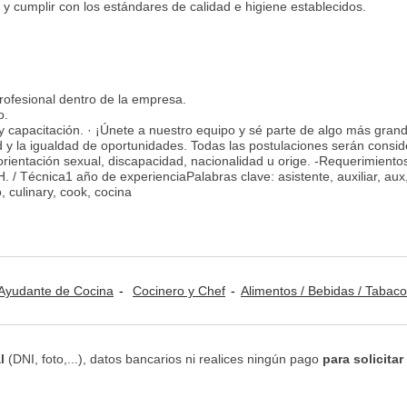
n y cumplir con los estándares de calidad e higiene establecidos.
profesional dentro de la empresa.
o.
 capacitación. · ¡Únete a nuestro equipo y sé parte de algo más grand
 y la igualdad de oportunidades. Todas las postulaciones serán consi
, orientación sexual, discapacidad, nacionalidad u orige. -Requerimiento
/ Técnica1 año de experienciaPalabras clave: asistente, auxiliar, aux
o, culinary, cook, cocina
Ayudante de Cocina
Cocinero y Chef
Alimentos / Bebidas / Tabaco
l
(DNI, foto,...), datos bancarios ni realices ningún pago
para solicitar