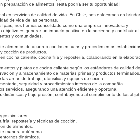
n preparación de alimentos, ¡esta podría ser tu oportunidad!
l en servicios de calidad de vida. En Chile, nos enfocamos en brinda
lidad de vida de las personas.
el país, nos hemos consolidado como una empresa innovadora y
objetivo es generar un impacto positivo en la sociedad y contribuir al
ientes y comunidades.
de alimentos de acuerdo con las minutas y procedimientos establecido
 y cocción de productos.
n cocina caliente, cocina fría y repostería, colaborando en la elabora
entos y platos de cocina caliente según los estándares de calidad de
servación y almacenamiento de materias primas y productos terminados
 las áreas de trabajo, utensilios y equipos de cocina.
mentaria, seguridad y procedimientos internos de la compañía.
tos servicios, asegurando una atención eficiente y oportuna.
s dinámicos y bajo presión, contribuyendo al cumplimiento de los objet
gos similares.
 fría, repostería y técnicas de cocción.
ión de alimentos.
s de manera autónoma.
 entornos dinámicos.