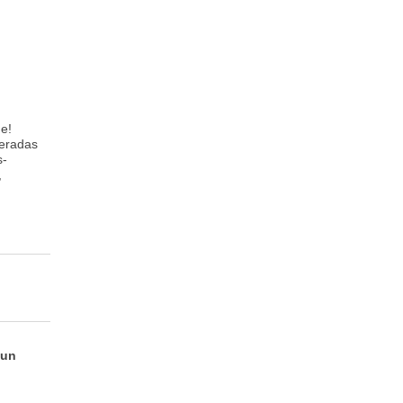
e!
deradas
s-
,
 un