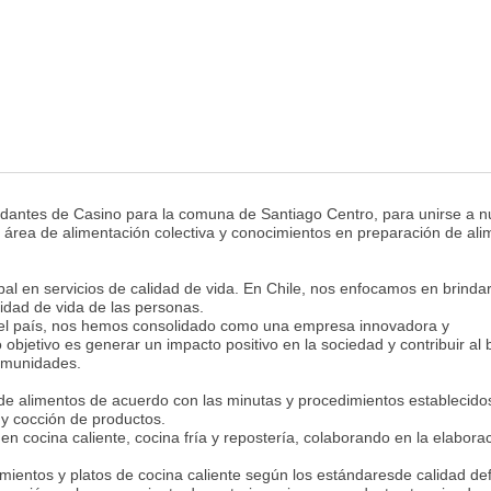
antes de Casino para la comuna de Santiago Centro, para unirse a n
l área de alimentación colectiva y conocimientos en preparación de ali
l en servicios de calidad de vida. En Chile, nos enfocamos en brinda
lidad de vida de las personas.
el país, nos hemos consolidado como una empresa innovadora y
bjetivo es generar un impacto positivo en la sociedad y contribuir al 
comunidades.
de alimentos de acuerdo con las minutas y procedimientos establecido
 y cocción de productos.
n cocina caliente, cocina fría y repostería, colaborando en la elabora
entos y platos de cocina caliente según los estándaresde calidad def