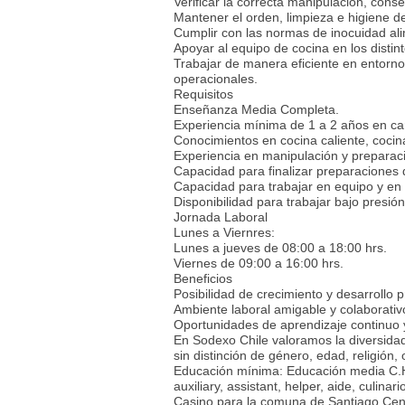
Verificar la correcta manipulación, con
Mantener el orden, limpieza e higiene de
Cumplir con las normas de inocuidad ali
Apoyar al equipo de cocina en los distin
Trabajar de manera eficiente en entorno
operacionales.
Requisitos
Enseñanza Media Completa.
Experiencia mínima de 1 a 2 años en car
Conocimientos en cocina caliente, cocina
Experiencia en manipulación y preparac
Capacidad para finalizar preparacione
Capacidad para trabajar en equipo y en
Disponibilidad para trabajar bajo presió
Jornada Laboral
Lunes a Viernres:
Lunes a jueves de 08:00 a 18:00 hrs.
Viernes de 09:00 a 16:00 hrs.
Beneficios
Posibilidad de crecimiento y desarrollo 
Ambiente laboral amigable y colaborativ
Oportunidades de aprendizaje continuo y
En Sodexo Chile valoramos la diversidad
sin distinción de género, edad, religión
Educación mínima: Educación media C.H. 
auxiliary, assistant, helper, aide, culi
Casino para la comuna de Santiago Centr