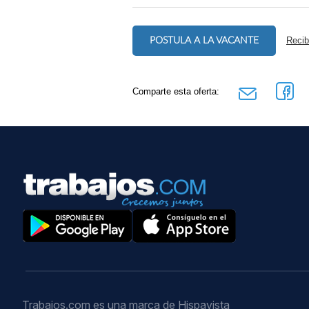
POSTULA A LA VACANTE
Recib
Comparte esta oferta:
Trabajos.com es una marca de Hispavista