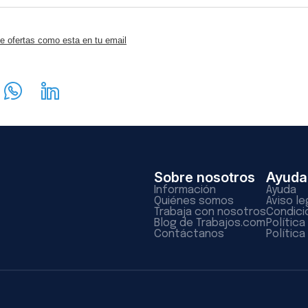
e ofertas como esta en tu email
Sobre nosotros
Ayuda
Información
Ayuda
Quiénes somos
Aviso le
Trabaja con nosotros
Condici
Blog de Trabajos.com
Polític
Contáctanos
Política