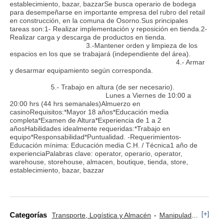
establecimiento, bazar, bazzarSe busca operario de bodega
para desempeñarse en importante empresa del rubro del retail
en construcción, en la comuna de Osorno.Sus principales
tareas son:1- Realizar implementación y reposición en tienda.2-
Realizar carga y descarga de productos en tienda.
3.-Mantener orden y limpieza de los
espacios en los que se trabajará (independiente del área).
4.- Armar
y desarmar equipamiento según corresponda.
5.- Trabajo en altura (de ser necesario).
Lunes a Viernes de 10:00 a
20:00 hrs (44 hrs semanales)Almuerzo en
casinoRequisitos:*Mayor 18 años*Educación media
completa*Examen de Altura*Experiencia de 1 a 2
añosHabilidades idealmente requeridas:*Trabajo en
equipo*Responsabilidad*Puntualidad. -Requerimientos-
Educación mínima: Educación media C.H. / Técnica1 año de
experienciaPalabras clave: operator, operario, operator,
warehouse, storehouse, almacen, boutique, tienda, store,
establecimiento, bazar, bazzar
[+]
Categorías
Transporte, Logística y Almacén
Manipulador y Operario de Montaje