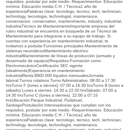
requisitos, postular por este medio.-Requerimientos- Educación
mínima: Educación media C.H. / Técnica1 año de
experienciaPalabras clave: tecnologo, tecnico, tech, technician,
technology, tecnologia, technologist, maintenance,
conservacion, conservation, mantenimiento, industry, industrial,
industriaTécnico de MantenimientoImportante empresa del
rubro industrial se encuentra en búsqueda de un Técnico de
Mantenimiento para integrarse a su equipo de trabajo. Si
cuentas con experiencia en mantenimiento industrial, te
invitamos a postular.Funciones principales:Mantenimiento de
sistemas neumáticosMantenimiento eléctrico
industrialMantenimiento de líneas de producción (armado y
desarmado de equipos)Requisitos:Formación como
ElectromecánicoCertificación SEC vigente
(idealmente)Experiencia en mantenimiento
industrialRenta:$900.000 líquidos mensualesJornada
laboral:Turnos rotativos:Turno Administrativo: 08:00 a 17:30
hrsTurno F (lunes a viernes): 07:00 a 16:30 hrsTurno B (lunes a
sábado):Lunes a viernes: 14:30 a 22:20 hrsSábado: 07:00 a
14:30 hrsTurno C (lunes a viernes): 22:00 a 07:15
hrsUbicación:Parque Industrial, Pudahuel,
SantiagoPostulación:Interesados/as que cumplan con los
requisitos, postular por este medio.-Requerimientos- Educación
mínima: Educación media C.H. / Técnica1 año de
experienciaPalabras clave: tecnologo, tecnico, tech, technician,
technology, tecnologia, technologist, maintenance,
conservacion, conservation, mantenimiento, industry, industrial,