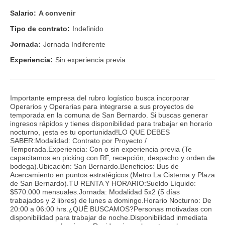
Salario:
A convenir
Tipo de contrato:
Indefinido
Jornada:
Jornada Indiferente
Experiencia:
Sin experiencia previa
Importante empresa del rubro logístico busca incorporar
Operarios y Operarias para integrarse a sus proyectos de
temporada en la comuna de San Bernardo. Si buscas generar
ingresos rápidos y tienes disponibilidad para trabajar en horario
nocturno, ¡esta es tu oportunidad!LO QUE DEBES
SABER:Modalidad: Contrato por Proyecto /
Temporada.Experiencia: Con o sin experiencia previa (Te
capacitamos en picking con RF, recepción, despacho y orden de
bodega).Ubicación: San Bernardo.Beneficios: Bus de
Acercamiento en puntos estratégicos (Metro La Cisterna y Plaza
de San Bernardo).TU RENTA Y HORARIO:Sueldo Líquido:
$570.000 mensuales.Jornada: Modalidad 5x2 (5 días
trabajados y 2 libres) de lunes a domingo.Horario Nocturno: De
20:00 a 06:00 hrs.¿QUÉ BUSCAMOS?Personas motivadas con
disponibilidad para trabajar de noche.Disponibilidad inmediata