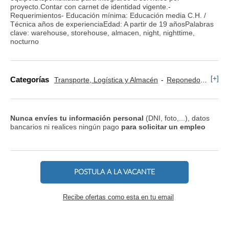
proyecto.Contar con carnet de identidad vigente.-
Requerimientos- Educación mínima: Educación media C.H. /
Técnica años de experienciaEdad: A partir de 19 añosPalabras
clave: warehouse, storehouse, almacen, night, nighttime,
nocturno
[+]
Categorías
Transporte, Logística y Almacén
Reponedor y Cajero
Nunca envíes tu información personal
(DNI, foto,...), datos
bancarios ni realices ningún pago
para solicitar un empleo
POSTULA A LA VACANTE
Recibe ofertas como esta en tu email