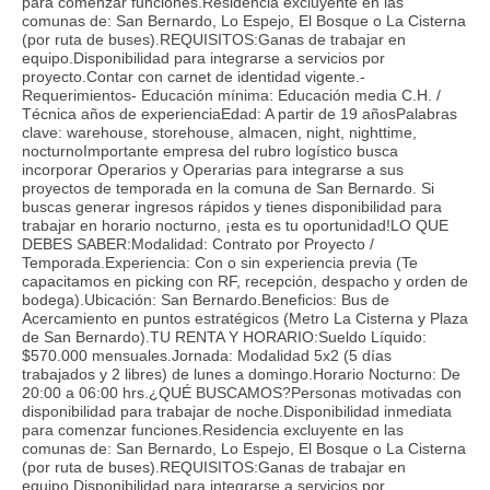
para comenzar funciones.Residencia excluyente en las
comunas de: San Bernardo, Lo Espejo, El Bosque o La Cisterna
(por ruta de buses).REQUISITOS:Ganas de trabajar en
equipo.Disponibilidad para integrarse a servicios por
proyecto.Contar con carnet de identidad vigente.-
Requerimientos- Educación mínima: Educación media C.H. /
Técnica años de experienciaEdad: A partir de 19 añosPalabras
clave: warehouse, storehouse, almacen, night, nighttime,
nocturnoImportante empresa del rubro logístico busca
incorporar Operarios y Operarias para integrarse a sus
proyectos de temporada en la comuna de San Bernardo. Si
buscas generar ingresos rápidos y tienes disponibilidad para
trabajar en horario nocturno, ¡esta es tu oportunidad!LO QUE
DEBES SABER:Modalidad: Contrato por Proyecto /
Temporada.Experiencia: Con o sin experiencia previa (Te
capacitamos en picking con RF, recepción, despacho y orden de
bodega).Ubicación: San Bernardo.Beneficios: Bus de
Acercamiento en puntos estratégicos (Metro La Cisterna y Plaza
de San Bernardo).TU RENTA Y HORARIO:Sueldo Líquido:
$570.000 mensuales.Jornada: Modalidad 5x2 (5 días
trabajados y 2 libres) de lunes a domingo.Horario Nocturno: De
20:00 a 06:00 hrs.¿QUÉ BUSCAMOS?Personas motivadas con
disponibilidad para trabajar de noche.Disponibilidad inmediata
para comenzar funciones.Residencia excluyente en las
comunas de: San Bernardo, Lo Espejo, El Bosque o La Cisterna
(por ruta de buses).REQUISITOS:Ganas de trabajar en
equipo.Disponibilidad para integrarse a servicios por