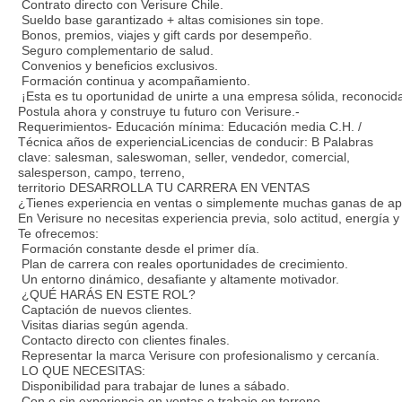
Contrato directo con Verisure Chile.
Sueldo base garantizado + altas comisiones sin tope.
Bonos, premios, viajes y gift cards por desempeño.
Seguro complementario de salud.
Convenios y beneficios exclusivos.
Formación continua y acompañamiento.
¡Esta es tu oportunidad de unirte a una empresa sólida, reconocid
Postula ahora y construye tu futuro con Verisure.-
Requerimientos- Educación mínima: Educación media C.H. /
Técnica años de experienciaLicencias de conducir: B Palabras
clave: salesman, saleswoman, seller, vendedor, comercial,
salesperson, campo, terreno,
territorio DESARROLLA TU CARRERA EN VENTAS
¿Tienes experiencia en ventas o simplemente muchas ganas de ap
En Verisure no necesitas experiencia previa, solo actitud, energía 
Te ofrecemos:
Formación constante desde el primer día.
Plan de carrera con reales oportunidades de crecimiento.
Un entorno dinámico, desafiante y altamente motivador.
¿QUÉ HARÁS EN ESTE ROL?
Captación de nuevos clientes.
Visitas diarias según agenda.
Contacto directo con clientes finales.
Representar la marca Verisure con profesionalismo y cercanía.
LO QUE NECESITAS:
Disponibilidad para trabajar de lunes a sábado.
Con o sin experiencia en ventas o trabajo en terreno.