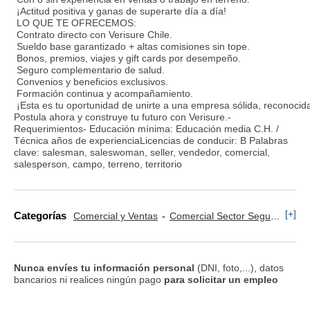
¡Actitud positiva y ganas de superarte día a día!
LO QUE TE OFRECEMOS:
Contrato directo con Verisure Chile.
Sueldo base garantizado + altas comisiones sin tope.
Bonos, premios, viajes y gift cards por desempeño.
Seguro complementario de salud.
Convenios y beneficios exclusivos.
Formación continua y acompañamiento.
¡Esta es tu oportunidad de unirte a una empresa sólida, reconocid
Postula ahora y construye tu futuro con Verisure.-
Requerimientos- Educación mínima: Educación media C.H. /
Técnica años de experienciaLicencias de conducir: B Palabras
clave: salesman, saleswoman, seller, vendedor, comercial,
salesperson, campo, terreno, territorio
[+]
Categorías
Comercial y Ventas
Comercial Sector Seguros
Te
Nunca envíes tu información personal
(DNI, foto,...), datos
bancarios ni realices ningún pago
para solicitar un empleo