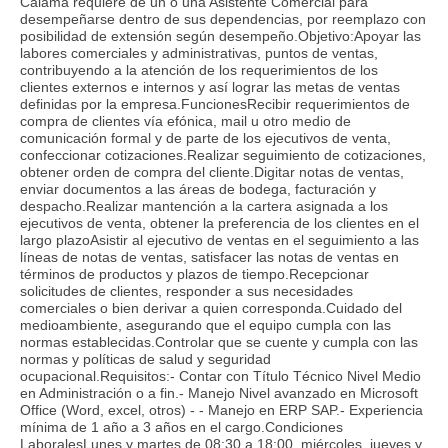
Calama requiere de un o una Asistente Comercial para
desempeñarse dentro de sus dependencias, por reemplazo con
posibilidad de extensión según desempeño.Objetivo:Apoyar las
labores comerciales y administrativas, puntos de ventas,
contribuyendo a la atención de los requerimientos de los
clientes externos e internos y así lograr las metas de ventas
definidas por la empresa.FuncionesRecibir requerimientos de
compra de clientes vía efónica, mail u otro medio de
comunicación formal y de parte de los ejecutivos de venta,
confeccionar cotizaciones.Realizar seguimiento de cotizaciones,
obtener orden de compra del cliente.Digitar notas de ventas,
enviar documentos a las áreas de bodega, facturación y
despacho.Realizar mantención a la cartera asignada a los
ejecutivos de venta, obtener la preferencia de los clientes en el
largo plazoAsistir al ejecutivo de ventas en el seguimiento a las
líneas de notas de ventas, satisfacer las notas de ventas en
términos de productos y plazos de tiempo.Recepcionar
solicitudes de clientes, responder a sus necesidades
comerciales o bien derivar a quien corresponda.Cuidado del
medioambiente, asegurando que el equipo cumpla con las
normas establecidas.Controlar que se cuente y cumpla con las
normas y políticas de salud y seguridad
ocupacional.Requisitos:- Contar con Título Técnico Nivel Medio
en Administración o a fin.- Manejo Nivel avanzado en Microsoft
Office (Word, excel, otros) - - Manejo en ERP SAP.- Experiencia
mínima de 1 año a 3 años en el cargo.Condiciones
LaboralesLunes y martes de 08:30 a 18:00, miércoles, jueves y