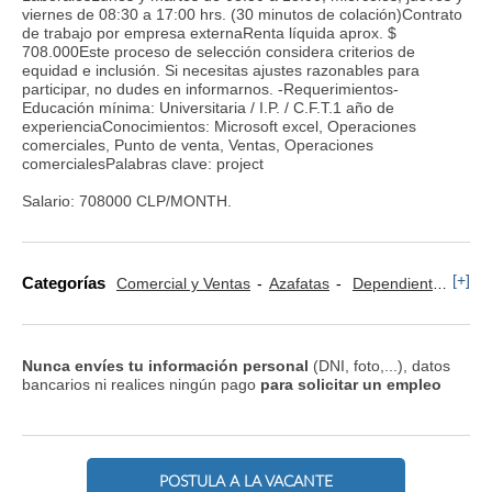
viernes de 08:30 a 17:00 hrs. (30 minutos de colación)Contrato
de trabajo por empresa externaRenta líquida aprox. $
708.000Este proceso de selección considera criterios de
equidad e inclusión. Si necesitas ajustes razonables para
participar, no dudes en informarnos. -Requerimientos-
Educación mínima: Universitaria / I.P. / C.F.T.1 año de
experienciaConocimientos: Microsoft excel, Operaciones
comerciales, Punto de venta, Ventas, Operaciones
comercialesPalabras clave: project
Salario: 708000 CLP/MONTH.
[+]
Categorías
Comercial y Ventas
Azafatas
Dependientes
Rec
Nunca envíes tu información personal
(DNI, foto,...), datos
bancarios ni realices ningún pago
para solicitar un empleo
POSTULA A LA VACANTE