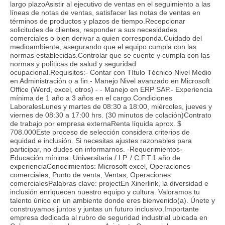
largo plazoAsistir al ejecutivo de ventas en el seguimiento a las
líneas de notas de ventas, satisfacer las notas de ventas en
términos de productos y plazos de tiempo.Recepcionar
solicitudes de clientes, responder a sus necesidades
comerciales o bien derivar a quien corresponda.Cuidado del
medioambiente, asegurando que el equipo cumpla con las
normas establecidas.Controlar que se cuente y cumpla con las
normas y políticas de salud y seguridad
ocupacional.Requisitos:- Contar con Título Técnico Nivel Medio
en Administración o a fin.- Manejo Nivel avanzado en Microsoft
Office (Word, excel, otros) - - Manejo en ERP SAP.- Experiencia
mínima de 1 año a 3 años en el cargo.Condiciones
LaboralesLunes y martes de 08:30 a 18:00, miércoles, jueves y
viernes de 08:30 a 17:00 hrs. (30 minutos de colación)Contrato
de trabajo por empresa externaRenta líquida aprox. $
708.000Este proceso de selección considera criterios de
equidad e inclusión. Si necesitas ajustes razonables para
participar, no dudes en informarnos. -Requerimientos-
Educación mínima: Universitaria / I.P. / C.F.T.1 año de
experienciaConocimientos: Microsoft excel, Operaciones
comerciales, Punto de venta, Ventas, Operaciones
comercialesPalabras clave: projectEn Xinerlink, la diversidad e
inclusión enriquecen nuestro equipo y cultura. Valoramos tu
talento único en un ambiente donde eres bienvenido(a). Únete y
construyamos juntos y juntas un futuro inclusivo.Importante
empresa dedicada al rubro de seguridad industrial ubicada en