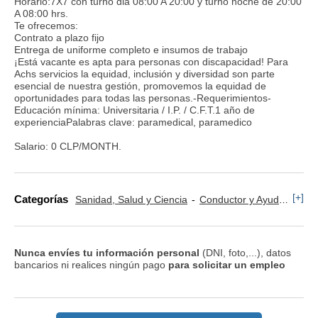
Horario:7X7 con turno dia 08:00 A 20:00 y turno noche de 20:00
A 08:00 hrs.
Te ofrecemos:
Contrato a plazo fijo
Entrega de uniforme completo e insumos de trabajo
¡Está vacante es apta para personas con discapacidad! Para
Achs servicios la equidad, inclusión y diversidad son parte
esencial de nuestra gestión, promovemos la equidad de
oportunidades para todas las personas.-Requerimientos-
Educación mínima: Universitaria / I.P. / C.F.T.1 año de
experienciaPalabras clave: paramedical, paramedico
Salario: 0 CLP/MONTH.
[+]
Categorías
Sanidad, Salud y Ciencia
Conductor y Ayudante Ambulancia
Nunca envíes tu información personal
(DNI, foto,...), datos
bancarios ni realices ningún pago
para solicitar un empleo