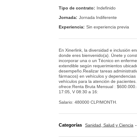
Tipo de contrato:
Indefinido
Jornada:
Jornada Indiferente
Experiencia:
Sin experiencia previa
En Xinerlink, la diversidad e inclusión 
donde eres bienvenido(a). Únete y constr
incorporar una o un Técnico en enferm
extendible según requerimientos ubicado
desempeño.Realizar tareas administrativ
fármacos) en vehículos y dependencias 
vehículos para la atención de pacientes
ofrece:Renta Bruta Mensual : $600.000.-
17:05, V 08:30 a 16:
Salario: 480000 CLP/MONTH.
Categorías
Sanidad, Salud y Ciencia