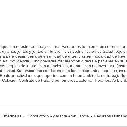
enriquecen nuestro equipo y cultura. Valoramos tu talento único en un a
uyamos juntos y juntas un futuro inclusivo.Institución de Salud requie
ería para desempeñarse en unidad de urgencias en modalidad de Ree
 en Providencia.FuncionesRealizar atención directa a paciente en su 
as propias de la atención a pacientes, mantención de inventario (insu
de salud.Supervisar las condiciones de los implementos, equipos, ins
.Realizar actividades que aporten con un buen ambiente de trabajo.Se
 Colación Contrato de trabajo por empresa externa. Horarios: A) L-J 8
Enfermería
Conductor y Ayudante Ambulancia
Recursos Humanos: Selección de Per