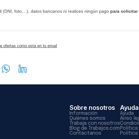
l
(DNI, foto,...), datos bancarios ni realices ningún pago
para solicitar
e ofertas como esta en tu email
Sobre nosotros
Ayuda
Información
Ayuda
Quiénes somos
Aviso le
Trabaja con nosotros
Condici
Blog de Trabajos.com
Polític
Contáctanos
Política