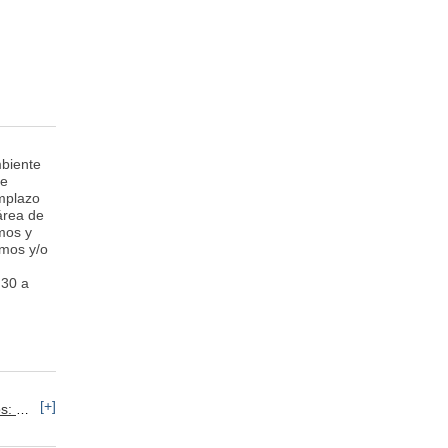
mbiente
re
mplazo
área de
mos y
umos y/o
:30 a
[+]
sonal