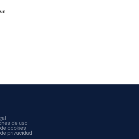
 un
gal
ones de uso
a de cookies
 de privacidad