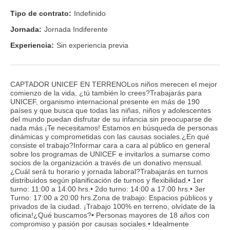
Tipo de contrato:
Indefinido
Jornada:
Jornada Indiferente
Experiencia:
Sin experiencia previa
CAPTADOR UNICEF EN TERRENOLos niños merecen el mejor
comienzo de la vida, ¿tú también lo crees?Trabajarás para
UNICEF, organismo internacional presente en más de 190
países y que busca que todas las niñas, niños y adolescentes
del mundo puedan disfrutar de su infancia sin preocuparse de
nada más.¡Te necesitamos! Estamos en búsqueda de personas
dinámicas y comprometidas con las causas sociales.¿En qué
consiste el trabajo?Informar cara a cara al público en general
sobre los programas de UNICEF e invitarlos a sumarse como
socios de la organización a través de un donativo mensual.
¿Cuál será tu horario y jornada laboral?Trabajarás en turnos
distribuidos según planificación de turnos y flexibilidad.• 1er
turno: 11:00 a 14:00 hrs.• 2do turno: 14:00 a 17:00 hrs.• 3er
Turno: 17:00 a 20:00 hrs.Zona de trabajo: Espacios públicos y
privados de la ciudad. ¡Trabajo 100% en terreno, olvídate de la
oficina!¿Qué buscamos?• Personas mayores de 18 años con
compromiso y pasión por causas sociales.• Idealmente