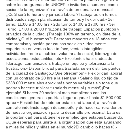
sobre los programas de UNICEF e invitarlos a sumarse como
socios de la organización a través de un donativo mensual.
¿Cuál será tu horario y jornada laboral?Trabajarás en turnos
distribuidos según planificación de turnos y flexibilidad.• 1er
turno: 11:00 a 14:00 hrs.• 2do turno: 14:00 a 17:00 hrs.• 3er
Turno: 17:00 a 20:00 hrs.Zona de trabajo: Espacios públicos y
privados de la ciudad. ¡Trabajo 100% en terreno, olvídate de la
oficina!¿Qué buscamos?• Personas mayores de 18 años con
compromiso y pasión por causas sociales.• Idealmente
experiencia en ventas face to face, ventas intangibles,
actividades frente al público, voluntariado social, liderazgo de
asociaciones estudiantiles, etc.• Excelentes habilidades de
liderazgo, comunicación, trabajo en equipo y tolerancia a la
frustración.• Disponibilidad para trasladarse en distintos puntos
de la ciudad de Santiago.¿Qué ofrecemos?• Flexibilidad laboral
con un contrato de 20 hrs a la semana.• Salario líquido fijo de
$338.000 mensuales aprox más bonos variables sin tope que
podrían hacerte triplicar tu salario mensual (¡o más!)¡Por
ejemplo! Si haces 20 socios al mes cumpliendo con las
condiciones generales podrías llegar a ganar hasta $1.500.000
aprox.• Posibilidad de obtener estabilidad laboral, a través de
contrato indefinido según desempeño y de hacer carrera dentro
de nuestra organización para tu desarrollo profesional. Esta es
tu oportunidad para obtener ese empleo que estabas buscando,
¿Qué esperas para unirte a la organización que está ayudando
a miles de niños y niñas en el mundo?El cambio lo haces tú.-