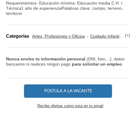
Requerimientos- Educación mínima: Educación media C.H. /
Técnica1 año de experienciaPalabras clave: campo, terreno,
territorio
[+]
Categorías
Artes, Profesiones y Oficios
Cuidado Infantil y Canguros
Nunca envíes tu información personal
(DNI, foto,...), datos
bancarios ni realices ningún pago
para solicitar un empleo
POSTULA A LA VACANTE
Recibe ofertas como esta en tu email