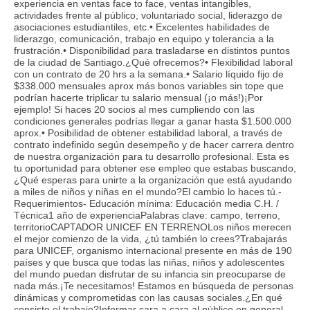
experiencia en ventas face to face, ventas intangibles,
actividades frente al público, voluntariado social, liderazgo de
asociaciones estudiantiles, etc.• Excelentes habilidades de
liderazgo, comunicación, trabajo en equipo y tolerancia a la
frustración.• Disponibilidad para trasladarse en distintos puntos
de la ciudad de Santiago.¿Qué ofrecemos?• Flexibilidad laboral
con un contrato de 20 hrs a la semana.• Salario líquido fijo de
$338.000 mensuales aprox más bonos variables sin tope que
podrían hacerte triplicar tu salario mensual (¡o más!)¡Por
ejemplo! Si haces 20 socios al mes cumpliendo con las
condiciones generales podrías llegar a ganar hasta $1.500.000
aprox.• Posibilidad de obtener estabilidad laboral, a través de
contrato indefinido según desempeño y de hacer carrera dentro
de nuestra organización para tu desarrollo profesional. Esta es
tu oportunidad para obtener ese empleo que estabas buscando,
¿Qué esperas para unirte a la organización que está ayudando
a miles de niños y niñas en el mundo?El cambio lo haces tú.-
Requerimientos- Educación mínima: Educación media C.H. /
Técnica1 año de experienciaPalabras clave: campo, terreno,
territorioCAPTADOR UNICEF EN TERRENOLos niños merecen
el mejor comienzo de la vida, ¿tú también lo crees?Trabajarás
para UNICEF, organismo internacional presente en más de 190
países y que busca que todas las niñas, niños y adolescentes
del mundo puedan disfrutar de su infancia sin preocuparse de
nada más.¡Te necesitamos! Estamos en búsqueda de personas
dinámicas y comprometidas con las causas sociales.¿En qué
consiste el trabajo?Informar cara a cara al público en general