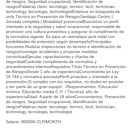
de riesgos, Seguridad ocupacional, Identificación de
riesgosPalabras clave: tecnologo, tecnico, tech, technician,
technology, tecnologia, technologistEstamos en búsqueda de
un/a Técnico en Prevención de RiesgosSantiago Centro |
Jornada completa | Modalidad presencialBuscamos un perfil
orientado a la seguridad y salud ocupacional, responsable de
promover una cultura preventiva y asegurar el cumplimiento de
la normativa vigente. Es para un reemplazo post natal con
posibilidades de extensión según desempeñoPrincipales
funciones:Realizar inspecciones en terreno e identificación de
riesgosInvestigar accidentes y proponer medidas
correctivasEjecutar capacitaciones y charlas de
seguridadControlar cumplimiento de normativa y
procedimientos internosRequisitos:Título Técnico en Prevención
de RiesgosDesde 1 año de experienciaConocimiento en Ley
16.744 y normativa asociadaPerfil proactivo y orientado a la
prevención¡Si cumples con los requisitos, no dudes en postular
y ser parte de un gran equipo!. -Requerimientos- Educación
mínima: Educación media C.H. / Técnica1 año de
experienciaEdad: A partir de 18 añosConocimientos: Prevención
de riesgos, Seguridad ocupacional, Identificación de
riesgosPalabras clave: tecnologo, tecnico, tech, technician,
technology, tecnologia, technologist
Salario: 800000 CLP/MONTH.